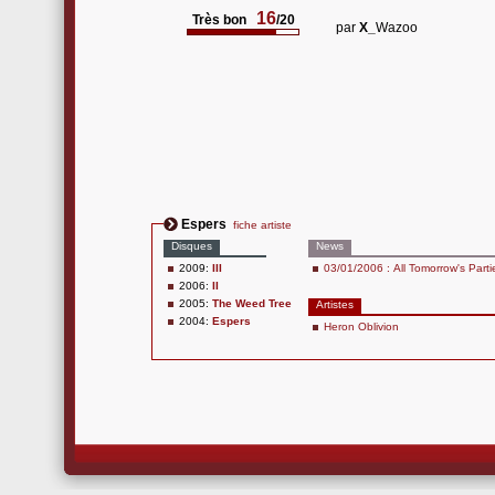
16
Très bon
/20
par
X_
Wazoo
Espers
fiche artiste
Disques
News
2009:
III
03/01/2006 : All Tomorrow's Part
2006:
II
2005:
The Weed Tree
Artistes
2004:
Espers
Heron Oblivion