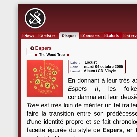
News
Artistes
Oeuvres
Concerts
Labels
Inter
Espers
The Weed Tree
Locust
Label :
mardi 04 octobre 2005
Sortie :
Album / CD Vinyle
Format :
En donnant à leur très 
Espers II
, les folk
condamnaient leur deuxiè
Tree
est très loin de mériter un tel trai
faire la transition entre son prédécess
d'une identité propre et se fait chronol
facette épurée du style de
Espers
, en 