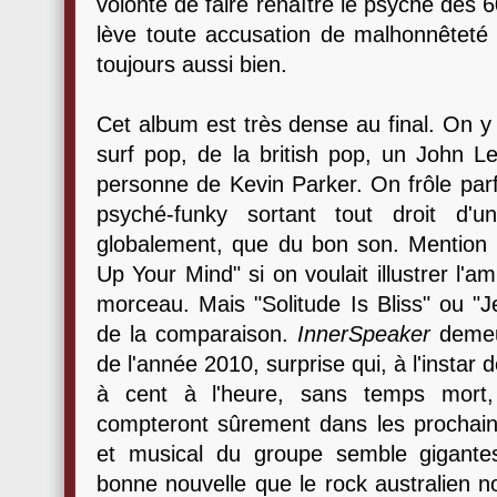
volonté de faire renaître le psyché des 6
lève toute accusation de malhonnêteté a
toujours aussi bien.
Cet album est très dense au final. On y
surf pop, de la british pop, un John L
personne de Kevin Parker. On frôle parf
psyché-funky sortant tout droit d'u
globalement, que du bon son. Mention
Up Your Mind" si on voulait illustrer l'a
morceau. Mais "Solitude Is Bliss" ou "J
de la comparaison.
InnerSpeaker
demeur
de l'année 2010, surprise qui, à l'instar
à cent à l'heure, sans temps mort,
compteront sûrement dans les prochaine
et musical du groupe semble gigantes
bonne nouvelle que le rock australien n