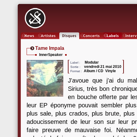
News
Artistes
Oeuvres
Concerts
Labels
Inter
Tame Impala
InnerSpeaker
Modular
Label :
vendredi 21 mai 2010
Sortie :
Album / CD Vinyle
Format :
J'avoue que j'ai du ma
Sirius, très bon chroniq
en bouche offerte par le
leur EP éponyme pouvait sembler plus, 
plus sale, plus crados, plus brute, plu
adoucissement de leur son sur leur 
faire preuve de mauvaise foi. Néanmo