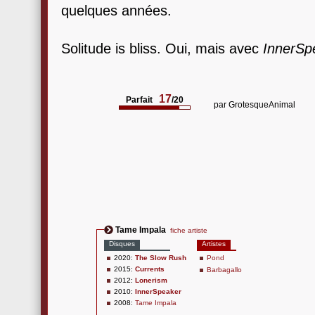
quelques années.
Solitude is bliss. Oui, mais avec
InnerSp
17
Parfait
/20
par
GrotesqueAnimal
Tame Impala
fiche artiste
Disques
Artistes
2020:
The Slow Rush
Pond
2015:
Currents
Barbagallo
2012:
Lonerism
2010:
InnerSpeaker
2008:
Tame Impala