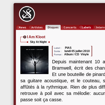
News
Artistes
Oeuvres
Concerts
Labels
Inter
I Am Kloot
Sky At Night
PIAS
Label :
lundi 05 juillet 2010
Sortie :
Album / CD Vinyle
Format :
Depuis maintenant 10 a
Bramwell, écrit des chan
Et une bouteille de pinard
sa guitare acoustique, et le couteau,
affûtés à la rythmique. Rien de plus diff
retrouve à poil avec sa mélodie: aucun
passe soit ça casse.