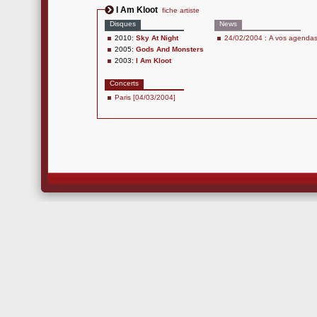
I Am Kloot
fiche artiste
Disques
News
2010:
Sky At Night
24/02/2004 : A vos agendas
2005:
Gods And Monsters
2003:
I Am Kloot
Concerts
Paris [04/03/2004]