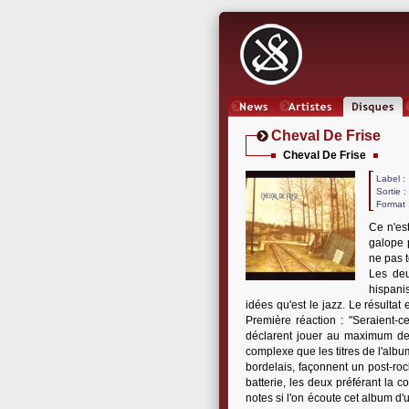
News
Artistes
Oeuvres
Cheval De Frise
Cheval De Frise
Label
Sortie 
Format 
Ce n'est
galope p
ne pas 
Les deu
hispani
idées qu'est le jazz. Le résultat 
Première réaction : "Seraient-c
déclarent jouer au maximum de 
complexe que les titres de l'albu
bordelais, façonnent un post-roc
batterie, les deux préférant la c
notes si l'on écoute cet album d'un