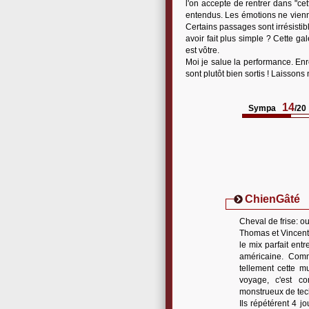
l'on accepte de rentrer dans "ce
entendus. Les émotions ne vienne
Certains passages sont irrésisti
avoir fait plus simple ? Cette g
est vôtre.
Moi je salue la performance. Enre
sont plutôt bien sortis ! Laisson
14
Sympa
/20
ChienGâté
Cheval de frise: ou
Thomas et Vincent 
le mix parfait entr
américaine. Comm
tellement cette m
voyage, c'est co
monstrueux de tec
Ils répétérent 4 