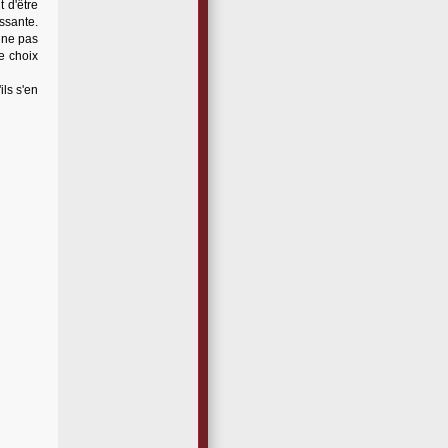
 d'être
ssante.
 ne pas
e choix
ils s'en