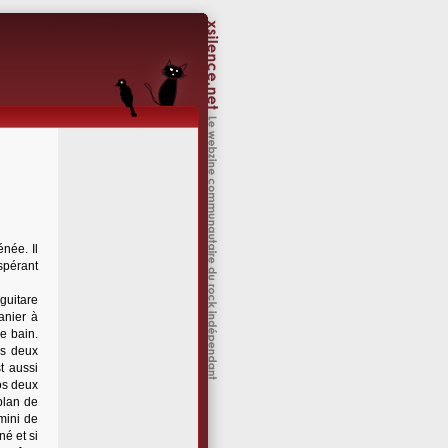
énée. Il
spérant
guitare
anier à
le bain.
es deux
t aussi
Nos deux
plan de
amini de
né et si