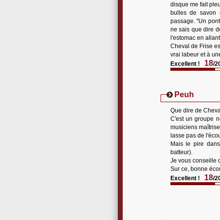
disque me fait pleu
bulles de savon 
passage. "Un pont 
ne sais que dire d
l'estomac en allant
Cheval de Frise es
vrai labeur et à une
18
Excellent !
/2
Peuh
Que dire de Cheval 
C'est un groupe no
musiciens maîtrise
lasse pas de l'écou
Mais le pire dans
batteur).
Je vous conseille d
Sur ce, bonne éco
18
Excellent !
/2