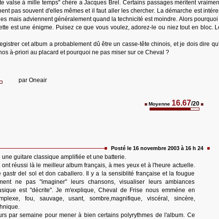
tte valse à mille temps" chère a Jacques Brel. Certains passages méritent vraiment
nt pas souvent d'elles mêmes et il faut aller les chercher. La démarche est intére
bles mais adviennent généralement quand la technicité est moindre. Alors pourquoi
alette est une énigme. Puisez ce que vous voulez, adorez-le ou niez tout en bloc. L
gistrer cet album a probablement dû être un casse-tête chinois, et je dois dire qu'
s nos à-priori au placard et pourquoi ne pas miser sur ce Cheval ?
par
Oneair
16.67
/20
Moyenne
Posté le 16 novembre 2003 à 16 h 24
 une guitare classique amplifiée et une batterie.
ont réussi là le meilleur album français, à mes yeux et à l'heure actuelle.
e gastr del sol et don caballero. Il y a la sensiblité française et la fougue
ent ne pas "imaginer" leurs chansons, visualiser leurs ambiances
usique est "décrite". Je m'explique, Cheval de Frise nous emméne en
mplexe, fou, sauvage, usant, sombre,magnifique, viscéral, sincère,
hnique.
jours par semaine pour mener à bien certains polyrythmes de l'album. Ce