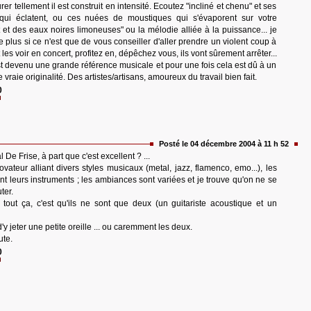
rer tellement il est construit en intensité. Ecoutez "incliné et chenu" et ses
qui éclatent, ou ces nuées de moustiques qui s'évaporent sur votre
et des eaux noires limoneuses" ou la mélodie alliée à la puissance... je
e plus si ce n'est que de vous conseiller d'aller prendre un violent coup à
 les voir en concert, profitez en, dépêchez vous, ils vont sûrement arrêter...
t devenu une grande référence musicale et pour une fois cela est dû à un
 vraie originalité. Des artistes/artisans, amoureux du travail bien fait.
0
Posté le 04 décembre 2004 à 11 h 52
De Frise, à part que c'est excellent ? ...
vateur alliant divers styles musicaux (metal, jazz, flamenco, emo...), les
nt leurs instruments ; les ambiances sont variées et je trouve qu'on ne se
ter.
 tout ça, c'est qu'ils ne sont que deux (un guitariste acoustique et un
'y jeter une petite oreille ... ou caremment les deux.
ute.
0