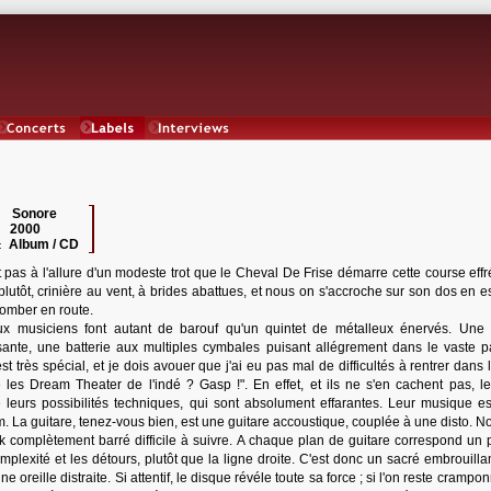
Concerts
Labels
Interviews
Sonore
 :
2000
:
Album / CD
:
 pas à l'allure d'un modeste trot que le Cheval De Frise démarre cette course effr
lutôt, crinière au vent, à brides abattues, et nous on s'accroche sur son dos en e
tomber en route.
x musiciens font autant de barouf qu'un quintet de métalleux énervés. Une 
sante, une batterie aux multiples cymbales puisant allégrement dans le vaste p
est très spécial, et je dois avouer que j'ai eu pas mal de difficultés à rentrer dans 
e les Dream Theater de l'indé ? Gasp !". En effet, et ils ne s'en cachent pas, l
leurs possibilités techniques, qui sont absolument effarantes. Leur musique es
m. La guitare, tenez-vous bien, est une guitare accoustique, couplée à une disto. 
k complètement barré difficile à suivre. A chaque plan de guitare correspond un 
omplexité et les détours, plutôt que la ligne droite. C'est donc un sacré embrouill
e oreille distraite. Si attentif, le disque révéle toute sa force ; si l'on reste crampon