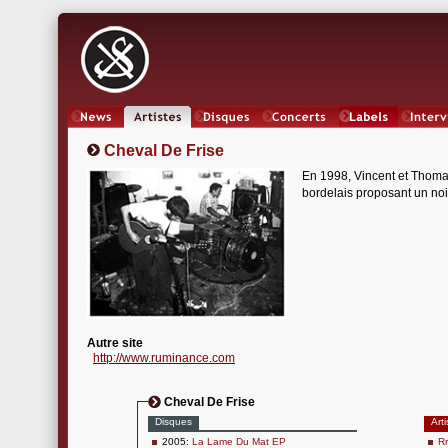
News
Artistes
Oeuvres
Concerts
Labels
Inter
Cheval De Frise
En 1998, Vincent et Thomas
bordelais proposant un noi
Autre site
http://www.ruminance.com
Cheval De Frise
Disques
Arti
2005:
La Lame Du Mat EP
Rr