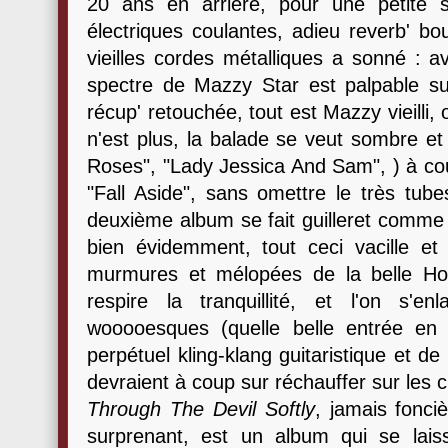
20 ans en arrière, pour une petite s
électriques coulantes, adieu reverb' bo
vieilles cordes métalliques a sonné : a
spectre de Mazzy Star est palpable sur
récup' retouchée, tout est Mazzy vieilli, 
n'est plus, la balade se veut sombre e
Roses", "Lady Jessica And Sam", ) à cou
"Fall Aside", sans omettre le très tube
deuxième album se fait guilleret comme 
bien évidemment, tout ceci vacille e
murmures et mélopées de la belle Ho
respire la tranquillité, et l'on s'
wooooesques (quelle belle entrée en 
perpétuel kling-klang guitaristique et d
devraient à coup sur réchauffer sur les
Through The Devil Softly
, jamais fonci
surprenant, est un album qui se lai