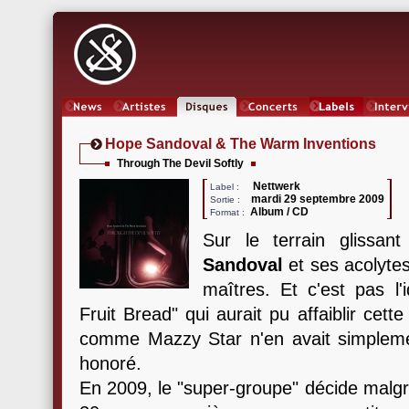
News
Artistes
Oeuvres
Concerts
Labels
Inter
Hope Sandoval & The Warm Inventions
Through The Devil Softly
Nettwerk
Label :
mardi 29 septembre 2009
Sortie :
Album / CD
Format :
Sur le terrain glissan
Sandoval
et ses acolyte
maîtres. Et c'est pas l'
Fruit Bread" qui aurait pu affaiblir cet
comme Mazzy Star n'en avait simplement
honoré.
En 2009, le "super-groupe" décide malgr