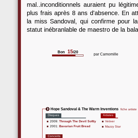
mal..inconditionnels auraient pu légit
plus frais après 8 ans d'absence. En at
la miss Sandoval, qui confirme pour la
statut inébranlable de maestro de la bala
15
Bon
/20
par
Camomille
Hope Sandoval & The Warm Inventions
fiche artiste
Disques
Artistes
2009:
Through The Devil Softly
Vetiver
2001:
Bavarian Fruit Bread
Mazzy Star
Concerts