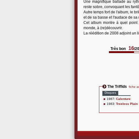
Une magnifique ballade au ryth
reste sobre, convoquant les fan
Autre temps fort de l'album, le b
et de sa basse et l'audace de sa
Cet album montre à quel point 
monde, à (re)découvrir.
La réédition de 2008 adjoint un li
16
Très bon
/2
The Triffids
fiche ar
Disques
1987:
Calenture
1983:
Treeless Plain