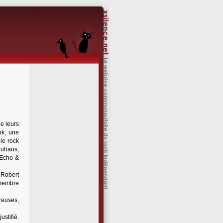
de leurs
nk, une
le rock
auhaus,
'Echo &
 Robert
 membre
reuses,
ustifié.