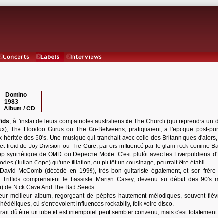
Concerts
Labels
Interviews
Domino
 :
1983
:
Album / CD
:
fids
, à l'instar de leurs compatriotes australiens de The Church (qui reprendra un 
x), The Hoodoo Gurus ou The Go-Betweens, pratiquaient, à l'époque post-pu
 héritée des 60's. Une musique qui tranchait avec celle des Britanniques d'alors, 
et froid de Joy Division ou The Cure, parfois influencé par le glam-rock comme B
op synthétique de OMD ou Depeche Mode. C'est plutôt avec les Liverpuldiens d
s (Julian Cope) qu'une filiation, ou plutôt un cousinage, pourrait être établi.
 David McComb (décédé en 1999), très bon guitariste également, et son frère
e Triffids comprenaient le bassiste Martyn Casey, devenu au début des 90's
ui) de Nick Cave And The Bad Seeds.
eur meilleur album, regorgeant de pépites hautement mélodiques, souvent fiév
hédéliques, où s'entrevoient influences rockabilly, folk voire disco.
ait dû être un tube et est intemporel peut sembler convenu, mais c'est totalement j