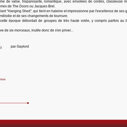
me de valse, hispanisante, romantique, avec envolées de cordes, classieuse m
tômes de The Doors ou Jacques Brel.
rillant "Hanging Shed", qui tient en haleine et impressionne par l'excellence de ses 
 mélodie et de ses changements de tournure.
cette époque débordait de groupes de très haute volée, y compris parfois au 
ve de six morceaux, inutile donc de s'en priver...
0
par
Gaylord
tiste