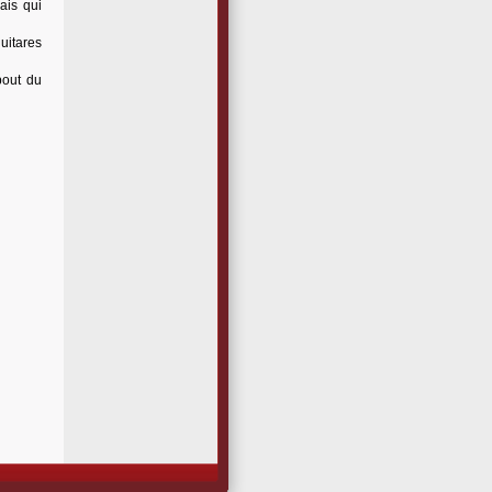
ais qui
guitares
bout du