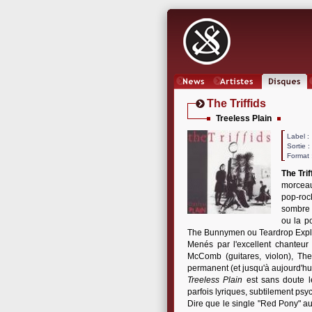
News
Artistes
Oeuvres
The Triffids
Treeless Plain
Label
Sortie 
Format 
The Trif
morceau
pop-rock
sombre 
ou la p
The Bunnymen ou Teardrop Explode
Menés par l'excellent chanteur
McComb (guitares, violon), Th
permanent (et jusqu'à aujourd'h
Treeless Plain
est sans doute l
parfois lyriques, subtilement psyc
Dire que le single "Red Pony" aur