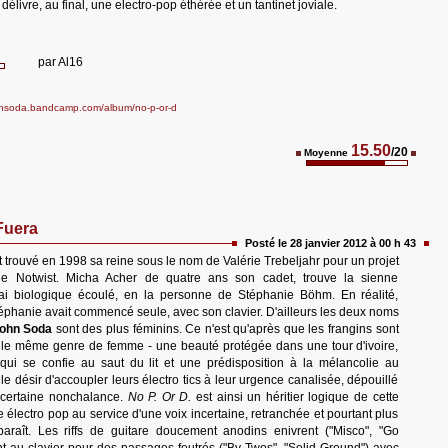
délivre, au final, une electro-pop éthérée et un tantinet joviale.
par
Al16
hnsoda.bandcamp.com/album/no-p-or-d
15.50
/20
Moyenne
Fuera
Posté le 28 janvier 2012 à 00 h 43
 trouvé en 1998 sa reine sous le nom de Valérie Trebeljahr pour un projet
e Notwist. Micha Acher de quatre ans son cadet, trouve la sienne
ai biologique écoulé, en la personne de Stéphanie Böhm. En réalité,
phanie avait commencé seule, avec son clavier. D'ailleurs les deux noms
John Soda
sont des plus féminins. Ce n'est qu'après que les frangins sont
ar le même genre de femme - une beauté protégée dans une tour d'ivoire,
qui se confie au saut du lit et une prédisposition à la mélancolie au
le désir d'accoupler leurs électro tics à leur urgence canalisée, dépouillé
 certaine nonchalance.
No P. Or D.
est ainsi un héritier logique de cette
e électro pop au service d'une voix incertaine, retranchée et pourtant plus
y paraît. Les riffs de guitare doucement anodins enivrent ("Misco", "Go