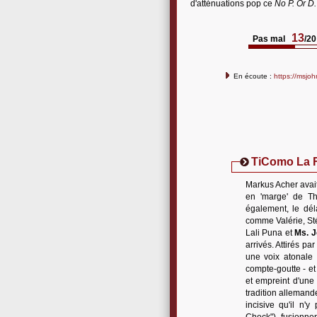
d'atténuations pop ce
No P. Or D.
13
Pas mal
/20
En écoute :
https://msjo
TiComo La 
Markus Acher avait
en 'marge' de Th
également, le dél
comme Valérie, Sté
Lali Puna et
Ms. 
arrivés. Attirés p
une voix atonale 
compte-goutte - et 
et empreint d'une
tradition allemand
incisive qu'il n'