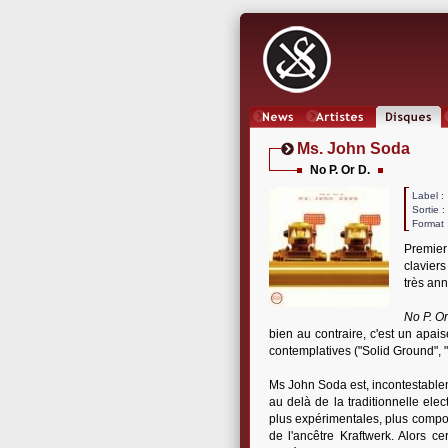
News
Artistes
Oeuvres
Ms. John Soda
No P. Or D.
Label
Sortie 
Format 
Premier
clavier
très an
No P. Or
bien au contraire, c'est un apai
contemplatives ("Solid Ground", "
Ms John Soda est, incontestablem
au delà de la traditionnelle ele
plus expérimentales, plus compos
de l'ancêtre Kraftwerk. Alors c