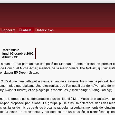
Concerts
Labels
Interviews
Morr Music
 :
lundi 07 octobre 2002
:
Album / CD
:
 album du duo germanique composé de Stéphanie Böhm, officiant en premier l
s de Couch, et Micha Acher, membre de la maison-mère The Notwist, qui fait suite
nonciateur EP
Drop = Scene
.
 D.
c'est une bien belle petite sieste, enfantine et sereine. Mais rien de péjoratif la
sement plus que plaisant. Une electronica, que l'on qualifiera de naïve, faite de m
By Twos", "Elusive") et de plages plus robotiques ("Unslepping", "Hiding/Fading").
ent, le groupe qui se démarque le plus de l'identité Morr Music en osant s'aventur
ctro-pop proposée par le label. Le groupe puise ainsi sa différence dans des rec
ites, faites de micros beats de brocante rappelant à certains moments de lointain
ertes la place de l'electronica y est beaucoup plus poussée, il n'empêche qu'en