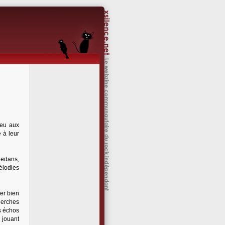
ieu aux
 à leur
 dedans,
élodies
er bien
herches
s échos
 jouant