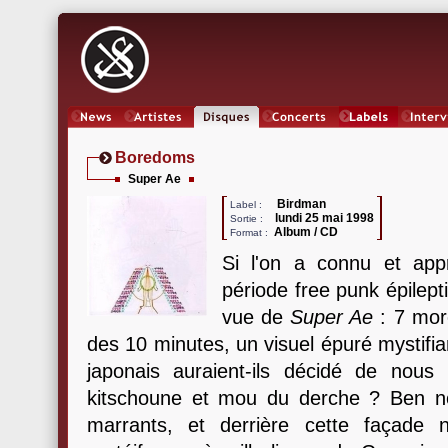
News
Artistes
Oeuvres
Concerts
Labels
Inter
Boredoms
Super Ae
Birdman
Label :
lundi 25 mai 1998
Sortie :
Album / CD
Format :
Si l'on a connu et app
période free punk épilepti
vue de
Super Ae
: 7 mor
des 10 minutes, un visuel épuré mystifia
japonais auraient-ils décidé de nou
kitschoune et mou du derche ? Ben n
marrants, et derrière cette façad