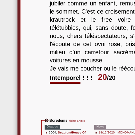
jubiler comme un enfant, remua
le sommet. C'est ce croisement 
krautrock et le free voire 
télétubbies, qui, sans doute, 
nous, chers téléspectateurs, s
l'écoute de cet ovni rose, p
milieu d'un carrefour sacrém
voitures en mousse.
Je vais me coucher ou le rééco
20
Intemporel ! ! !
/20
Boredoms
fiche artiste
Disques
News
2004:
Seadrum/House Of
18/12/2020 : MONOMANIA #