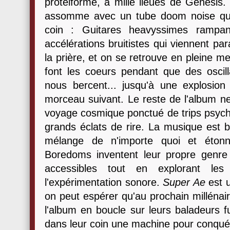
protéiforme, à mille lieues de Genesis
assomme avec un tube doom noise qui
coin : Guitares heavyssimes rampan
accélérations bruitistes qui viennent para
la prière, et on se retrouve en pleine 
font les coeurs pendant que des oscill
nous bercent... jusqu'à une explosion 
morceau suivant. Le reste de l'album ne
voyage cosmique ponctué de trips psych
grands éclats de rire. La musique est bi
mélange de n'importe quoi et étonna
Boredoms inventent leur propre genre e
accessibles tout en explorant les
l'expérimentation sonore.
Super Ae
est u
on peut espérer qu'au prochain millénai
l'album en boucle sur leurs baladeurs fu
dans leur coin une machine pour conqué