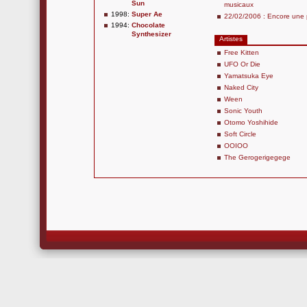
Sun
musicaux
1998:
Super Ae
22/02/2006 : Encore une 
1994:
Chocolate
Synthesizer
Artistes
Free Kitten
UFO Or Die
Yamatsuka Eye
Naked City
Ween
Sonic Youth
Otomo Yoshihide
Soft Circle
OOIOO
The Gerogerigegege