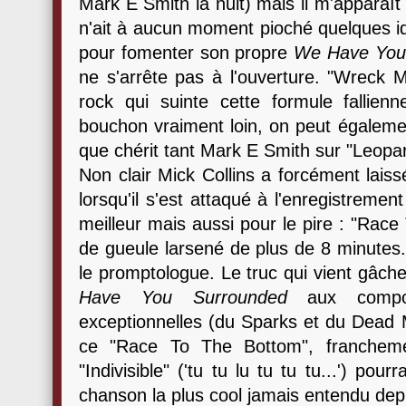
Mark E Smith la nuit) mais il m'apparaît
n'ait à aucun moment pioché quelques i
pour fomenter son propre
We Have You
ne s'arrête pas à l'ouverture. "Wreck 
rock qui suinte cette formule fallien
bouchon vraiment loin, on peut également
que chérit tant Mark E Smith sur "Leop
Non clair Mick Collins a forcément laiss
lorsqu'il s'est attaqué à l'enregistreme
meilleur mais aussi pour le pire : "Rac
de gueule larsené de plus de 8 minutes.
le promptologue. Le truc qui vient gâcher
Have You Surrounded
aux compos
exceptionnelles (du Sparks et du Dead M
ce "Race To The Bottom", francheme
"Indivisible" ('tu tu lu tu tu tu...') po
chanson la plus cool jamais entendu depu