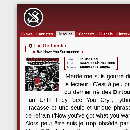
News
Artistes
Oeuvres
Concerts
Labels
Inter
The Dirtbombs
We Have You Surrounded
In The Red
Label :
mardi 12 février 2008
Sortie :
Album / CD Vinyle
Format :
'Merde me suis gourré de
le lecteur'. C'est à peu p
du dernier né des
Dirtb
Fun Until They See You Cry", rythm
Fracasse et une seule et unique phrase
de refrain ('Now you've got what you wan
Alors peut-être suis-je trop obsédé pa