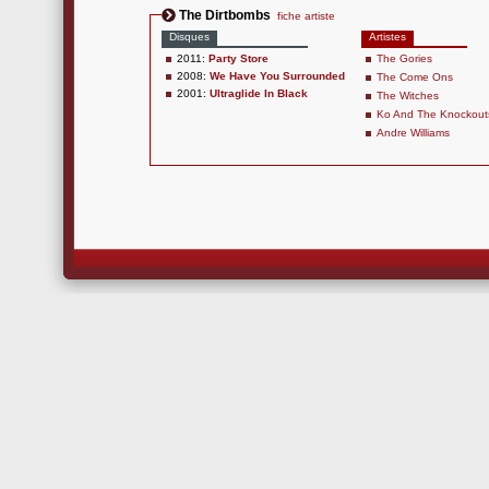
The Dirtbombs
fiche artiste
Disques
Artistes
2011:
Party Store
The Gories
2008:
We Have You Surrounded
The Come Ons
2001:
Ultraglide In Black
The Witches
Ko And The Knockout
Andre Williams