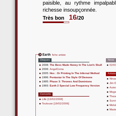
paisible, au rythme impalpab
richesse insoupçonnée.
16
Très bon
/20
Earth
fiche artiste
Disques
News
2008:
The Bees Made Honey In The Lion's Skull
02/03
2006:
AngelComa
2005:
Hex : Or Printing In The Infernal Method
Artiste
1996:
Pentastar In The Style Of Demons
Nirva
1995:
Phase 3: Thrones And Dominions
Jim 
1993:
Earth 2 Special Low Frequency Version
Aute
Mogw
Concerts
Thes
Lille [13/02/2008]
Sunn 
Toulouse [19/02/2006]
Melvi
Mast