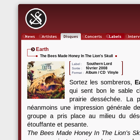
News
Artistes
Oeuvres
Concerts
Labels
Inter
Earth
The Bees Made Honey In The Lion's Skull
Southern Lord
Label :
février 2008
Sortie :
Album / CD Vinyle
Format :
Sortez les sombreros,
E
qui sent bon le sable c
prairie desséchée. La 
néanmoins une impression générale de 
groupe a pris place au milieu du dés
étouffante et pesante.
The Bees Made Honey In The Lion's Sku