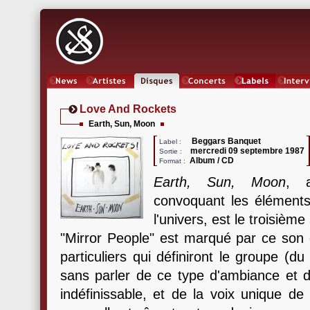
News
Artistes
Oeuvres
Concerts
Labels
Inter
Love And Rockets
Earth, Sun, Moon
Beggars Banquet
Label :
mercredi 09 septembre 1987
Sortie :
Album / CD
Format :
Earth, Sun, Moon
, a
convoquant les éléments
l'univers, est le troisiè
"Mirror People" est marqué par ce son d
particuliers qui définiront le groupe (d
sans parler de ce type d'ambiance et d
indéfinissable, et de la voix unique de