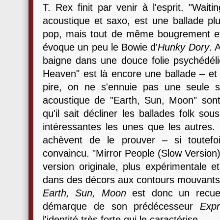
T. Rex finit par venir à l'esprit. "Wait
acoustique et saxo, est une ballade plu
pop, mais tout de même bougrement effic
évoque un peu le Bowie d'
Hunky Dory
. 
baigne dans une douce folie psychédé
Heaven" est là encore une ballade – et 
pire, on ne s'ennuie pas une seule 
acoustique de "Earth, Sun, Moon" son
qu'il sait décliner les ballades folk so
intéressantes les unes que les autres. 
achèvent de le prouver – si toutefois
convaincu. "Mirror People (Slow Version)
version originale, plus expérimentale 
dans des décors aux contours mouvant
Earth, Sun, Moon
est donc un recuei
démarque de son prédécesseur
Exp
l'identité très forte qui le caractérise.