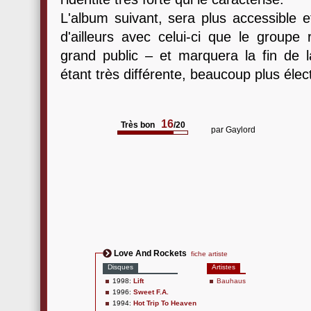
L'album suivant, sera plus accessible 
d'ailleurs avec celui-ci que le groupe
grand public – et marquera la fin de l
étant très différente, beaucoup plus élec
16
Très bon
/20
par
Gaylord
Love And Rockets
fiche artiste
Disques
Artistes
1998:
Lift
Bauhaus
1996:
Sweet F.A.
1994:
Hot Trip To Heaven