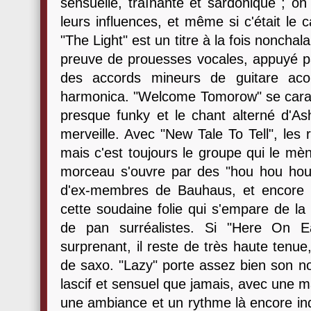
sensuelle, traînante et sardonique ; on
leurs influences, et même si c'était le c
"The Light" est un titre à la fois nonchal
preuve de prouesses vocales, appuyé par
des accords mineurs de guitare aco
harmonica. "Welcome Tomorow" se caract
presque funky et le chant alterné d'As
merveille. Avec "New Tale To Tell", les
mais c'est toujours le groupe qui le mèn
morceau s'ouvre par des "hou hou hou
d'ex-membres de Bauhaus, et encore m
cette soudaine folie qui s'empare de la
de pan surréalistes. Si "Here On E
surprenant, il reste de très haute tenu
de saxo. "Lazy" porte assez bien son n
lascif et sensuel que jamais, avec une 
une ambiance et un rythme là encore in