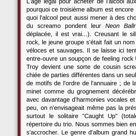
L'âge légal pour acheter de l'alcool a
pourquoi ce troisième album est encore
quoi l'alcool peut aussi mener à des cho
du screamo pondent leur
Neon Ball
déplacée, il est vrai...). Creusant le 
rock, le jeune groupe s'était fait un no
véloces et sauvages. Il se laisse ici te
entre-ouvre un soupçon de feeling roc
Troy devient une sorte de cousin scre
chiée de parties différentes dans un se
de motifs de l'ordre de l'annuaire ; de
minet comme du grognement décérébré
avec davantage d'harmonies vocales et d
peu, on n'envisageait même pas la prés
surtout le solitaire "Caught Up" (to
répertoire du trio. Nous sommes bien en t
s'accrocher. Le genre d'album grand huit