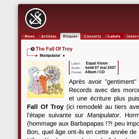
News
Artistes
Oeuvres
Concerts
Labels
Inter
The Fall Of Troy
Manipulator
Equal Vision
Label :
lundi 07 mai 2007
Sortie :
Album / CD
Format :
Après avoir "gentiment"
Records avec des morce
et une écriture plus pui
Fall Of Troy
(ici remodelé au tiers av
l'étape suivante sur
Manipulator
. Horm
(hommage aux Barbapapas !?! peu importe
Bon, quel âge ont-ils en cette année de 