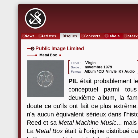
News
Artistes
Oeuvres
Concerts
Labels
Inter
Public Image Limited
Metal Box
Virgin
Label :
novembre 1979
Sortie :
Album / CD Vinyle K7 Audio
Format :
PIL
était probablement le
conceptuel parmi tou
deuxième album, la fa
doute ce qu'ils ont fait de plus extrême
n'a aucun équivalent sérieux dans l'hist
Reed et sa
Metal Machine Music
... mais
La
Metal Box
était à l'origine distribué