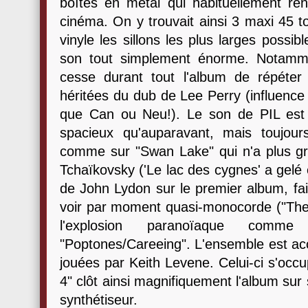
boîtes en métal qui habituellement ren
cinéma. On y trouvait ainsi 3 maxi 45 to
vinyle les sillons les plus larges possi
son tout simplement énorme. Notamm
cesse durant tout l'album de répéter
héritées du dub de Lee Perry (influenc
que Can ou Neu!). Le son de PIL est 
spacieux qu'auparavant, mais toujou
comme sur "Swan Lake" qui n'a plus gra
Tchaïkovsky ('Le lac des cygnes' a gelé 
de John Lydon sur le premier album, fai
voir par moment quasi-monocorde ("The S
l'explosion paranoïaque comm
"Poptones/Careeing". L'ensemble est acc
jouées par Keith Levene. Celui-ci s'occ
4" clôt ainsi magnifiquement l'album su
synthétiseur.