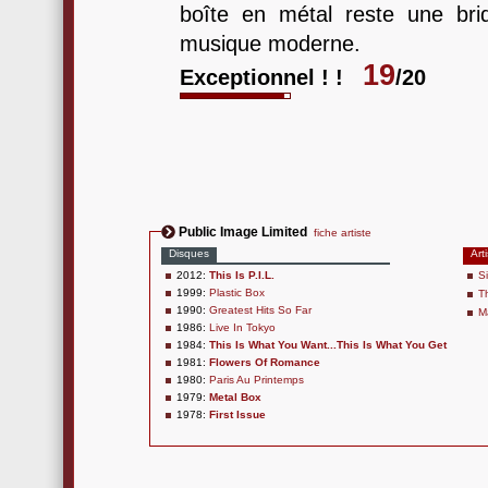
boîte en métal reste une br
musique moderne.
19
Exceptionnel ! !
/20
Public Image Limited
fiche artiste
Disques
Art
2012:
This Is P.I.L.
S
1999:
Plastic Box
T
1990:
Greatest Hits So Far
M
1986:
Live In Tokyo
1984:
This Is What You Want...This Is What You Get
1981:
Flowers Of Romance
1980:
Paris Au Printemps
1979:
Metal Box
1978:
First Issue