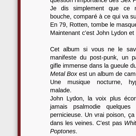
question l'importance des Sex Pi
Je dis simplement que ce n
bouche, comparé à ce qui va sui
En 79, Rotten, tombe le masque e
Maintenant c'est John Lydon et ç
Cet album si vous ne le sav
manifeste du post-punk, un 
gifle immense dans la gueule du 
Metal Box
est un album de camés
Une musique nocturne, hypn
malade.
John Lydon, la voix plus éco
jamais psalmodie quelque
pernicieuse. Un vrai poison, ça
dans les veines. C'est pas
Whit
Poptones
.