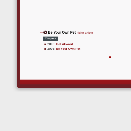
Be Your Own Pet
fiche artiste
Disques
2008:
Get Akward
2006:
Be Your Own Pet