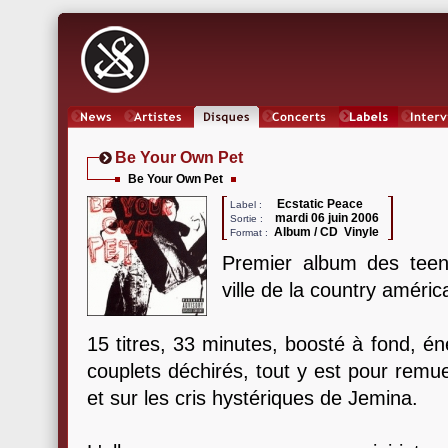
News
Artistes
Oeuvres
Concerts
Labels
Inter
Be Your Own Pet
Be Your Own Pet
Ecstatic Peace
Label :
mardi 06 juin 2006
Sortie :
Album / CD Vinyle
Format :
Premier album des teens
ville de la country améric
15 titres, 33 minutes, boosté à fond, é
couplets déchirés, tout y est pour remue
et sur les cris hystériques de Jemina.