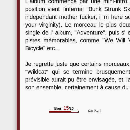
L'album commence par une mini-intro,
position vient l'infernal "Bunk Strunk 
independant mother fucker, i' m here 
your virginity). Le morceau le plus dou
single de l' album, "Adventure", puis s' 
pistes mémorables, comme "We Will Va
Bicycle" etc...
Je regrette juste que certains morceau
"Wildcat" qui se termine brusquemen
prévisible aurait pu être envisagée, et l
son ensemble, certainement à cause du 
15
Bon
/20
par
Kurl