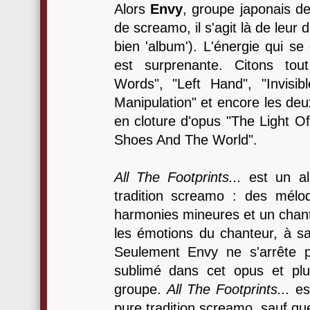
Alors
Envy
, groupe japonais d
de screamo, il s'agit là de leur
bien 'album'). L'énergie qui se
est surprenante. Citons tou
Words", "Left Hand", "Invisib
Manipulation" et encore les de
en cloture d'opus "The Light Of
Shoes And The World".
All The Footprints...
est un al
tradition screamo : des mélo
harmonies mineures et un chant h
les émotions du chanteur, à sav
Seulement Envy ne s'arrête p
sublimé dans cet opus et pl
groupe.
All The Footprints...
es
pure tradition screamo, sauf qu