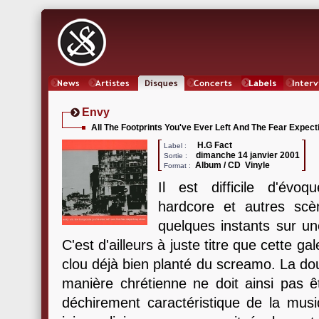
News
Artistes
Oeuvres
Concerts
Labels
Inter
Envy
All The Footprints You've Ever Left And The Fear Expect
H.G Fact
Label :
dimanche 14 janvier 2001
Sortie :
Album / CD Vinyle
Format :
Il est difficile d'évo
hardcore et autres scè
quelques instants sur u
C'est d'ailleurs à juste titre que cette g
clou déjà bien planté du screamo. La doul
manière chrétienne ne doit ainsi pas êt
déchirement caractéristique de la musi