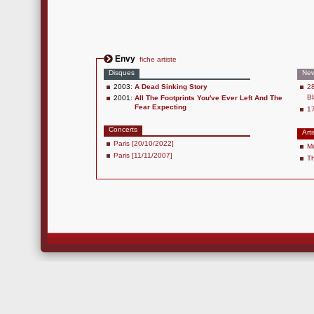
Envy
fiche artiste
Disques
Ne
2003:
A Dead Sinking Story
28
Bl
2001:
All The Footprints You've Ever Left And The
Fear Expecting
17
Concerts
Arti
Paris [20/10/2022]
M
Paris [11/11/2007]
T