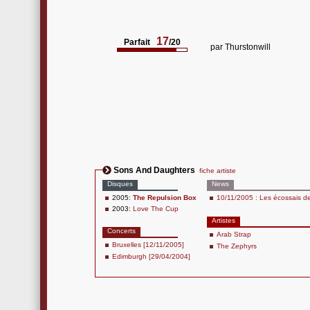
17
Parfait
/20
par
Thurstonwill
Sons And Daughters
fiche artiste
Disques
News
2005:
The Repulsion Box
10/11/2005 : Les écossais de
2003:
Love The Cup
Artistes
Concerts
Arab Strap
Bruxelles [12/11/2005]
The Zephyrs
Edimburgh [29/04/2004]