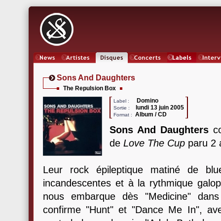
News
Artistes
Oeuvres
Concerts
Labels
Inter
Sons And Daughters
The Repulsion Box
Domino
Label :
lundi 13 juin 2005
Sortie :
Album / CD
Format :
Sons And Daughters
co
de
Love The Cup
paru 2 
Leur rock épileptique matiné de blu
incandescentes et à la rythmique galop
nous embarque dès "Medicine" dans
confirme "Hunt" et "Dance Me In", av