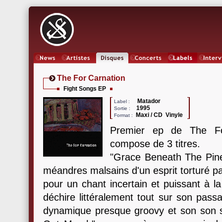
News
Artistes
Oeuvres
Concerts
Labels
Inter
The For Carnation
Fight Songs EP
Matador
Label :
1995
Sortie :
Maxi / CD Vinyle
Format :
Premier ep de The Fo
compose de 3 titres.
"Grace Beneath The Pines
méandres malsains d'un esprit torturé pa
pour un chant incertain et puissant à la
déchire littéralement tout sur son passa
dynamique presque groovy et son son si 