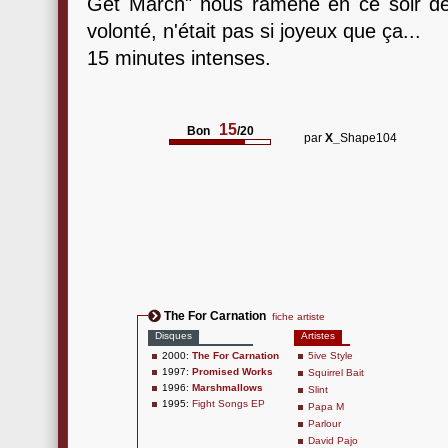
Get March" nous ramène en ce soir de 
volonté, n'était pas si joyeux que ça...
15 minutes intenses.
15
Bon
/20
par
X_
Shape104
The For Carnation
fiche artiste
Disques
Artistes
2000:
The For Carnation
5ive Style
1997:
Promised Works
Squirrel Bait
1996:
Marshmallows
Slint
1995:
Fight Songs EP
Papa M
Parlour
David Pajo