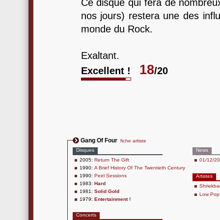
Ce disque qui fera de nombreux
nos jours) restera une des inf
monde du Rock.
Exaltant.
18
Excellent !
/20
Gang Of Four
fiche artiste
Disques
News
2005:
Return The Gift
01/12/201
1990:
A Brief History Of The Twentieth Century
1990:
Peel Sessions
Artistes
1983:
Hard
Shriekba
1981:
Solid Gold
Low Pop 
1979:
Entertainment !
Concerts