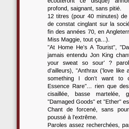
écouteront ce disque) anno
profond, saignant, sans pitié.
12 titres (pour 40 minutes) de
de constat cinglant sur la socié
fin des années 70, en Angleterr
Miss Maggie, tout ça...).
"At Home He's A Tourist", "D
jamais entendu Jon King chant
your sweat so sour' ? parol
d'ailleurs), "Anthrax ('love like
something I don't want to c
Essence Rare"... rien que des t
cisaillée, basse martelée,
"Damaged Goods" et "Ether" est
Chant de forcené, sans pour 
poussé à l'extrême.
Paroles assez recherchées, pa