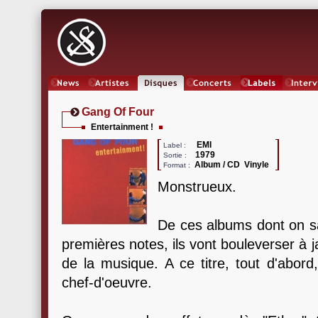
News
Artistes
Oeuvres
Concerts
Labels
Inter
Gang Of Four
Entertainment !
EMI
Label :
1979
Sortie :
Album / CD Vinyle
Format :
Monstrueux.
De ces albums dont on sa
premières notes, ils vont bouleverser à ja
de la musique. A ce titre, tout d'abor
chef-d'oeuvre.