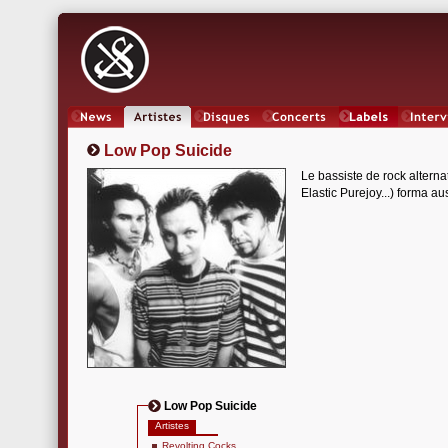
News
Artistes
Oeuvres
Concerts
Labels
Inter
Low Pop Suicide
Le bassiste de rock alterna
Elastic Purejoy...) forma au
Low Pop Suicide
Artistes
Revolting Cocks