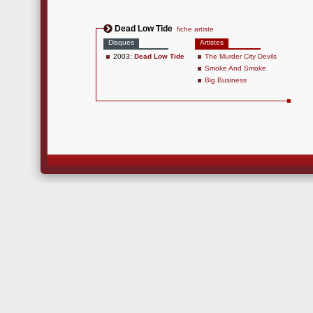
Dead Low Tide
fiche artiste
Disques
Artistes
2003:
Dead Low Tide
The Murder City Devils
Smoke And Smoke
Big Business