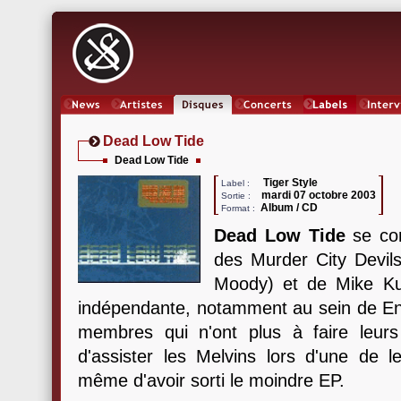
News
Artistes
Oeuvres
Concerts
Labels
Inter
Dead Low Tide
Dead Low Tide
Tiger Style
Label :
mardi 07 octobre 2003
Sortie :
Album / CD
Format :
Dead Low Tide
se co
des Murder City Devil
Moody) et de Mike Ku
indépendante, notamment au sein de E
membres qui n'ont plus à faire leurs
d'assister les Melvins lors d'une de l
même d'avoir sorti le moindre EP.