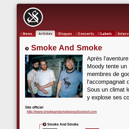
News
Artistes
Oeuvres
Concerts
Labels
Inter
Smoke And Smoke
Après l'aventure
Moody tente un
membres de god
l'accompagnait 
Sous un climat 
y explose ses c
Site officiel
http://www.smokeandsmokepracticespot.com
Smoke And Smoke