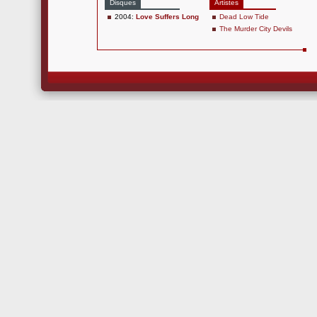
Disques
Artistes
2004:
Love Suffers Long
Dead Low Tide
The Murder City Devils