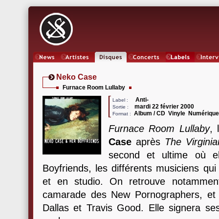
News
Artistes
Oeuvres
Concerts
Labels
Inter
Neko Case
Furnace Room Lullaby
Anti-
Label :
mardi 22 février 2000
Sortie :
Album / CD Vinyle Numériqu
Format :
Furnace Room Lullaby
,
Case
après
The Virginia
second et ultime où e
Boyfriends, les différents musiciens qu
et en studio. On retrouve notamme
camarade des New Pornographers, et l
Dallas et Travis Good. Elle signera s