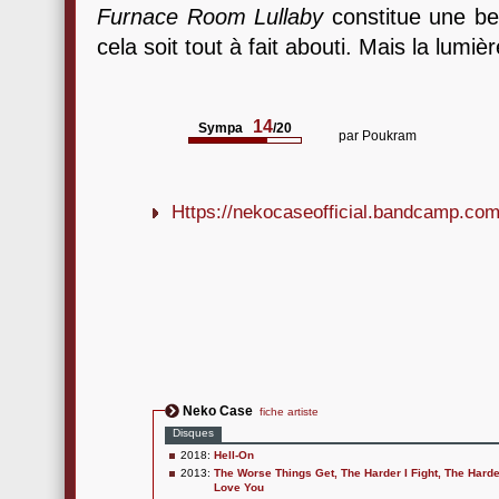
Furnace Room Lullaby
constitue une bel
cela soit tout à fait abouti. Mais la lumièr
14
Sympa
/20
par
Poukram
Https://nekocaseofficial.bandcamp.com
Neko Case
fiche artiste
Disques
2018:
Hell-On
2013:
The Worse Things Get, The Harder I Fight, The Harder
Love You