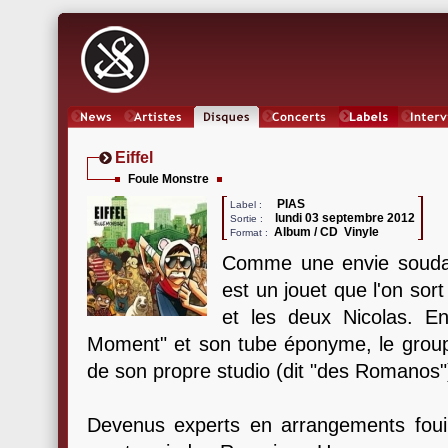
News
Artistes
Oeuvres
Concerts
Labels
Inter
Eiffel
Foule Monstre
PIAS
Label :
lundi 03 septembre 2012
Sortie :
Album / CD Vinyle
Format :
Comme une envie soudain
est un jouet que l'on sor
et les deux Nicolas. E
Moment" et son tube éponyme, le groupe
de son propre studio (dit "des Romanos"
Devenus experts en arrangements fouill