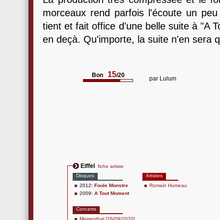
morceaux rend parfois l'écoute un peu
tient et fait office d'une belle suite à 
en deçà. Qu'importe, la suite n'en sera 
15
Bon
/20
par
Lulum
Eiffel
fiche artiste
Disques
Artistes
2012:
Foule Monstre
Romain Humeau
2009:
A Tout Moment
Concerts
Meisenthal [26/09/2020]