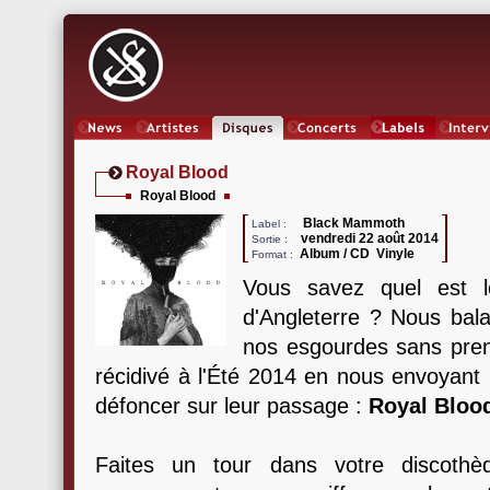
News
Artistes
Oeuvres
Concerts
Labels
Inter
Royal Blood
Royal Blood
Black Mammoth
Label :
vendredi 22 août 2014
Sortie :
Album / CD Vinyle
Format :
Vous savez quel est le
d'Angleterre ? Nous bal
nos esgourdes sans prend
récidivé à l'Été 2014 en nous envoyant
défoncer sur leur passage :
Royal Bloo
Faites un tour dans votre discothè