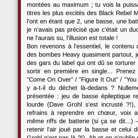
montées au maximum ; tu vois la puissa
titres les plus excités des Black Rebel
l'ont en étant que 2, une basse, une batte
je n'avais pas précisé que c'était un d
ne l'aurais su, l'illusion est totale !
Bon revenons à l'essentiel, le contenu
des bombes Heavy quasiment partout, je 
des gars du label qui ont dû se torturer 
sortir en première en single... Prene
"Come On Over" / "Figure It Out" / "You
y a-t-il du déchet là-dedans ? Nullem
présentée : jeu de basse épileptique rem
lourde (Dave Grohl s'est incrusté ?!),
refrains à reprendre en chœur, voix 
même riffs de batterie (si ça se dit...)
retenir l'air joué par la basse et celui
Grohl n'est pas là ?!). Ah et on n'oubli