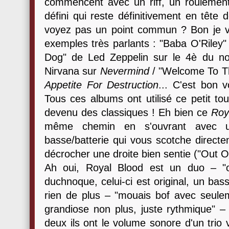
commencent avec un riff, un roulemen
défini qui reste définitivement en tête 
voyez pas un point commun ? Bon je va
exemples très parlants : "Baba O'Rile
Dog" de Led Zeppelin sur le 4è du no
Nirvana sur
Nevermind
/ "Welcome To T
Appetite For Destruction
... C'est bon 
Tous ces albums ont utilisé ce petit to
devenu des classiques ! Eh bien ce
Roy
même chemin en s'ouvrant avec un 
basse/batterie qui vous scotche direct
décrocher une droite bien sentie ("Out O
Ah oui, Royal Blood est un duo – "
duchnoque, celui-ci est original, un bassi
rien de plus – "mouais bof avec seulem
grandiose non plus, juste rythmique" –
deux ils ont le volume sonore d'un trio 