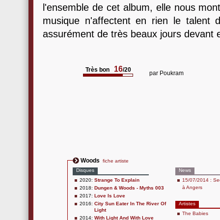
l'ensemble de cet album, elle nous mont
musique n'affectent en rien le talen
assurément de très beaux jours devant 
16
Très bon
/20
par
Poukram
Woods
fiche artiste
Disques
News
2020:
Strange To Explain
15/07/2014 : Se
à Angers
2018:
Dungen & Woods - Myths 003
2017:
Love Is Love
2016:
City Sun Eater In The River Of
Artistes
Light
The Babies
2014:
With Light And With Love