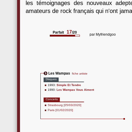
les témoignages des nouveaux adepte
amateurs de rock français qui n'ont jam
17
Parfait
/20
par
Myfriendgoo
Les Wampas
fiche artiste
Disques
1993:
Simple Et Tendre
1990:
Les Wampas Vous Aiment
Concerts
Strasbourg [05/03/2020]
Paris [01/02/2020]