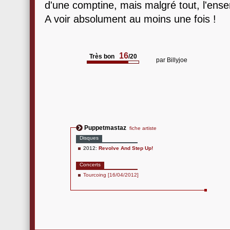
d'une comptine, mais malgré tout, l'ens
A voir absolument au moins une fois !
16
Très bon
/20
par
Billyjoe
Puppetmastaz
fiche artiste
Disques
2012:
Revolve And Step Up!
Concerts
Tourcoing [16/04/2012]