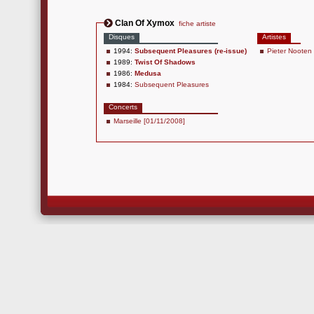
Clan Of Xymox
fiche artiste
Disques
Artistes
1994:
Subsequent Pleasures (re-issue)
Pieter Nooten
1989:
Twist Of Shadows
1986:
Medusa
1984:
Subsequent Pleasures
Concerts
Marseille [01/11/2008]