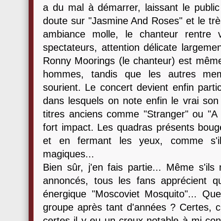
a du mal à démarrer, laissant le publi
doute sur "Jasmine And Roses" et le trè
ambiance molle, le chanteur rentre 
spectateurs, attention délicate largemen
Ronny Moorings (le chanteur) est même h
hommes, tandis que les autres mem
sourient. Le concert devient enfin part
dans lesquels on note enfin le vrai son 
titres anciens comme "Stranger" ou "A
fort impact. Les quadras présents bouge
et en fermant les yeux, comme s'i
magiques...
Bien sûr, j'en fais partie... Même s'il
annoncés, tous les fans apprécient q
énergique "Moscoviet Mosquito"... Qu
groupe après tant d'années ? Certes, ce
certes il y eu un creux notable à mi co