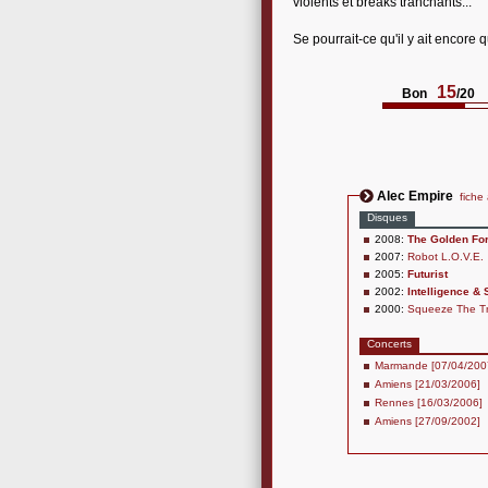
violents et breaks tranchants...
Se pourrait-ce qu'il y ait encore
15
Bon
/20
Alec Empire
fiche 
Disques
2008:
The Golden Fo
2007:
Robot L.O.V.E.
2005:
Futurist
2002:
Intelligence & 
2000:
Squeeze The Tr
Concerts
Marmande [07/04/200
Amiens [21/03/2006]
Rennes [16/03/2006]
Amiens [27/09/2002]