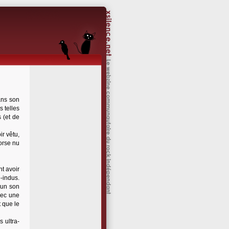
ans son
 telles
 (et de
r vêtu,
torse nu
t avoir
o-indus.
 un son
vec une
t que le
 ultra-