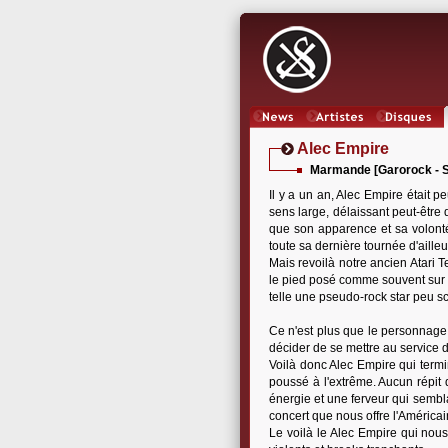
News
Artistes
Oeuvres
Alec Empire
Marmande [Garorock - Sc
Il y a un an, Alec Empire était 
sens large, délaissant peut-être
que son apparence et sa volonté
toute sa dernière tournée d'ailleu
Mais revoilà notre ancien Atari 
le pied posé comme souvent sur so
telle une pseudo-rock star peu s
Ce n'est plus que le personnage 
décider de se mettre au service d
Voilà donc Alec Empire qui term
poussé à l'extrême. Aucun répit
énergie et une ferveur qui sembla
concert que nous offre l'Américai
Le voilà le Alec Empire qui nous