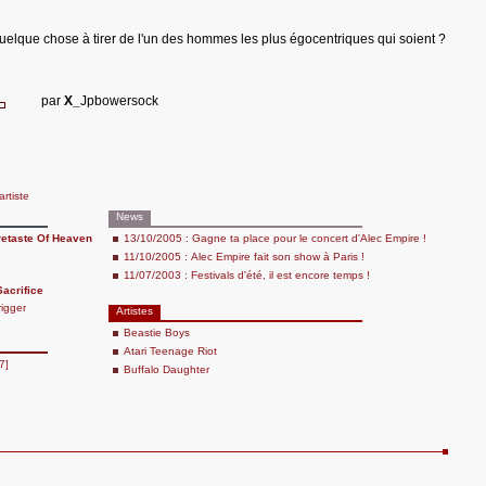
 quelque chose à tirer de l'un des hommes les plus égocentriques qui soient ?
par
X_
Jpbowersock
artiste
News
retaste Of Heaven
13/10/2005 : Gagne ta place pour le concert d'Alec Empire !
11/10/2005 : Alec Empire fait son show à Paris !
11/07/2003 : Festivals d'été, il est encore temps !
Sacrifice
igger
Artistes
Beastie Boys
Atari Teenage Riot
7]
Buffalo Daughter