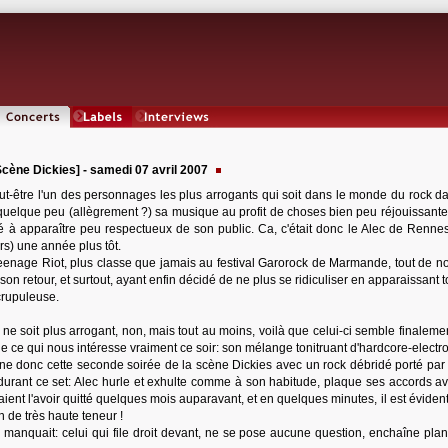
Concerts
Labels
Interviews
ène Dickies] - samedi 07 avril 2007
peut-être l'un des personnages les plus arrogants qui soit dans le monde du rock d
 quelque peu (allègrement ?) sa musique au profit de choses bien peu réjouissantes
 à apparaître peu respectueux de son public. Ca, c'était donc le Alec de Rennes
rs) une année plus tôt.
Teenage Riot, plus classe que jamais au festival Garorock de Marmande, tout de noi
n retour, et surtout, ayant enfin décidé de ne plus se ridiculiser en apparaissant 
crupuleuse.
ne soit plus arrogant, non, mais tout au moins, voilà que celui-ci semble finalemen
e ce qui nous intéresse vraiment ce soir: son mélange tonitruant d'hardcore-electr
ine donc cette seconde soirée de la scène Dickies avec un rock débridé porté par
 durant ce set: Alec hurle et exhulte comme à son habitude, plaque ses accords a
ient l'avoir quitté quelques mois auparavant, et en quelques minutes, il est éviden
n de très haute teneur !
 manquait: celui qui file droit devant, ne se pose aucune question, enchaîne plans