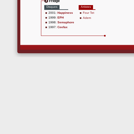
Fridge
Disques
Artistes
2001:
Happiness
Four Tet
1999:
EPH
Adem
1998:
Semaphore
1997:
Ceefax