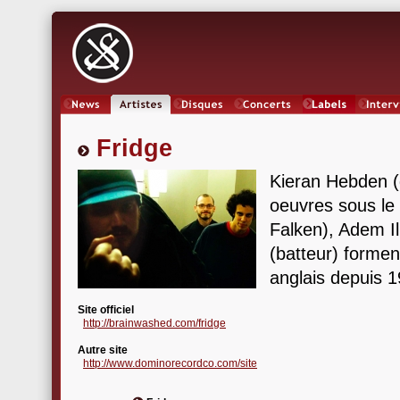
News
Artistes
Oeuvres
Concerts
Labels
Inter
Fridge
Kieran Hebden (
oeuvres sous le
Falken), Adem I
(batteur) formen
anglais depuis 1
Site officiel
http://brainwashed.com/fridge
Autre site
http://www.dominorecordco.com/site