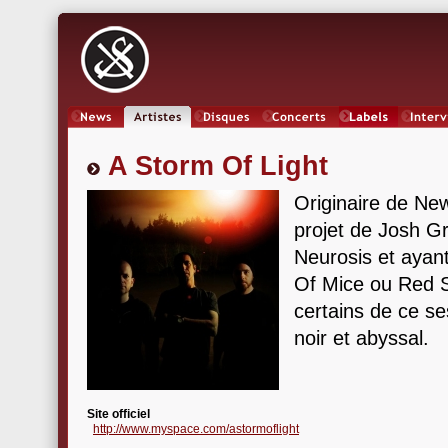
News
Artistes
Oeuvres
Concerts
Labels
Inter
A Storm Of Light
Originaire de New
projet de Josh Gr
Neurosis et ayant
Of Mice ou Red S
certains de ce s
noir et abyssal.
Site officiel
http://www.myspace.com/astormoflight