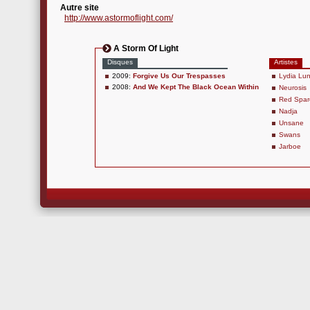
Autre site
http://www.astormoflight.com/
A Storm Of Light
Disques
Artistes
2009:
Forgive Us Our Trespasses
Lydia Lu
2008:
And We Kept The Black Ocean Within
Neurosis
Red Spa
Nadja
Unsane
Swans
Jarboe