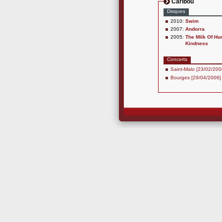
Caribou
Disques
2010:
Swim
2007:
Andorra
2005:
The Milk Of H
Kindness
Concerts
Saint-Malo [23/02/200
Bourges [29/04/2006]