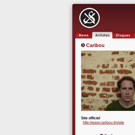
News
Artistes
Oeuvres
Caribou
Site officiel
http://www.caribou.fm/site