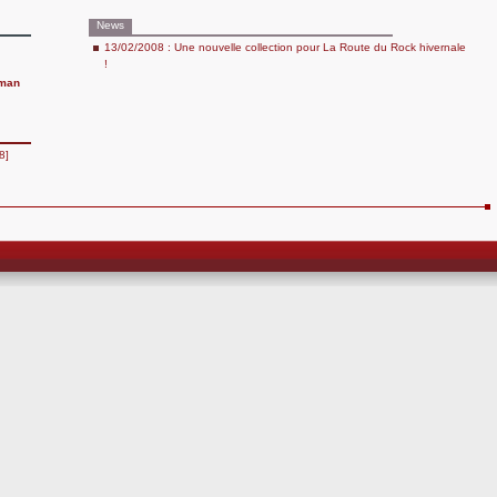
News
13/02/2008 : Une nouvelle collection pour La Route du Rock hivernale
!
uman
8]