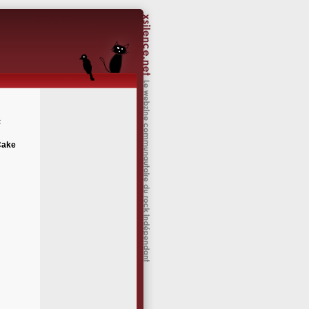
c
Cake