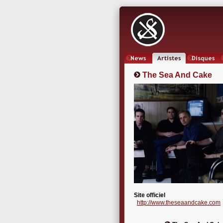
News
Artistes
Oeuvres
The Sea And Cake
Site officiel
http://www.theseaandcake.com