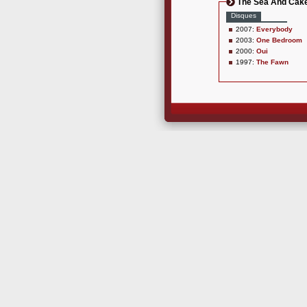
The Sea And Cak
Disques
2007:
Everybody
2003:
One Bedroom
2000:
Oui
1997:
The Fawn