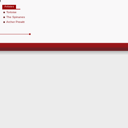
e
Artistes
Tortoise
The Spinanes
Archer Prewitt