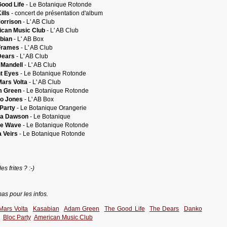
ood Life
- Le Botanique Rotonde
ills
- concert de présentation d'album
orrison
- L' AB Club
can Music Club
- L' AB Club
bian
- L' AB Box
Frames
- L' AB Club
Dears
- L' AB Club
 Mandell
- L' AB Club
t Eyes
- Le Botanique Rotonde
ars Volta
- L' AB Club
 Green
- Le Botanique Rotonde
o Jones
- L' AB Box
Party
- Le Botanique Orangerie
a Dawson
- Le Botanique
e Wave
- Le Botanique Rotonde
 Veirs
- Le Botanique Rotonde
 frites ? :-)
as pour les infos.
Mars Volta
Kasabian
Adam Green
The Good Life
The Dears
Danko
Bloc Party
American Music Club