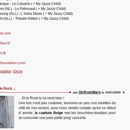
que - Le Calvaire ( + My Jazzy Child)
 (NL) - Le Patronaat ( + My Jazzy Child)
rg (ALL) - L' Astra Stube ( + My Jazzy Child)
 (ALL) - Théatre Kikker ( + My Jazzy Child)
web.com
free.fr/
m.tk
efoundation.com/
ndation
Encre
e Rock ...
GirlfromMars
par
le 10/01/2005
... Et le Rock le lui rend bien !
Une fois n'est pas coutume, tournons un peu nos mirettes du
côté de nos voisins, pour nous rendre compte qu'en ce début
d' année,
la capitale Belge
met les bouchées-doubles pour
se concocter une jolie petite prog' concerts.