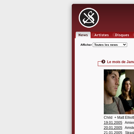
News
Artistes
Oeuvres
Afficher
Le mois de Jan
Child + Matt Elliot
19.01.2005
Amiens 
20.01.2005
Amster
21.01.2005
Strasb