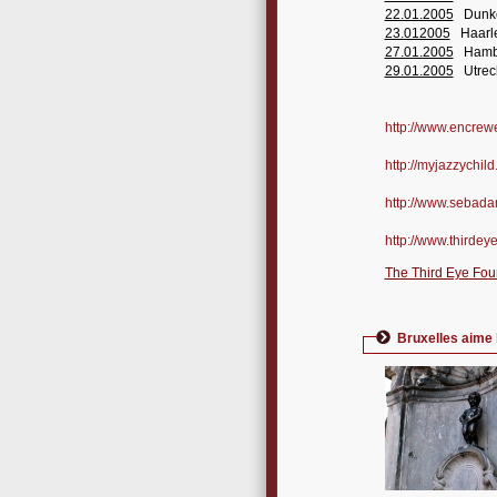
22.01.2005
Dunker
23.012005
Haarlem
27.01.2005
Hambou
29.01.2005
Utrecht
http://www.encre
http://myjazzychild.
http://www.sebada
http://www.thirdey
The Third Eye Fou
Bruxelles aime l