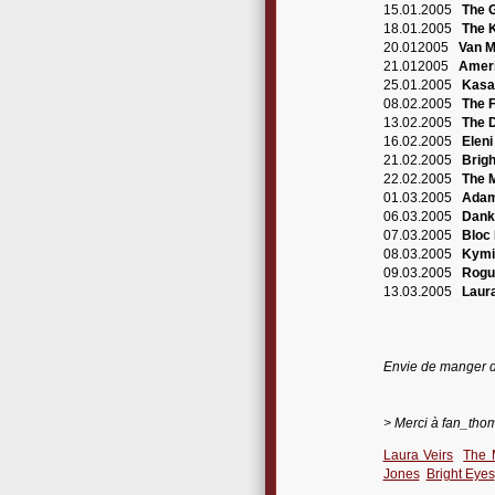
15.01.2005
The G
18.01.2005
The K
20.012005
Van M
21.012005
Ameri
25.01.2005
Kasa
08.02.2005
The 
13.02.2005
The 
16.02.2005
Eleni
21.02.2005
Brigh
22.02.2005
The M
01.03.2005
Adam
06.03.2005
Dank
07.03.2005
Bloc 
08.03.2005
Kymi
09.03.2005
Rogu
13.03.2005
Laura
Envie de manger des
> Merci à fan_thom
Laura Veirs
The 
Jones
Bright Eyes