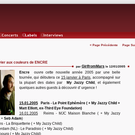
Concerts
Labels
Interviews
< Page Précédente
Page Su
vier aux couleurs de ENCRE
GirlfromMars
par
le 12/01/2005
Encre
ouvre cette nouvelle année 2005 par une belle
tournée, qui débutera ce
15 janvier à Paris
, accompagné sur
la plupart des dates par
My Jazzy Child
, et également
quelques autres guests à découvrir d' urgence !
15.01.2005
Paris - Le Point Ephémère ( + My Jazzy Child +
Matt Elliott, ex-Third Eye Foundation)
16.01.2005
Reims - MJC Maison Blanche ( + My Jazzy
t +
Seb Adam
)
- La Briquetterie ( + My Jazzy Child)
dam (NL) - Le Paradisio ( + My Jazzy Child)
ourg ( + My Jazzy Child)