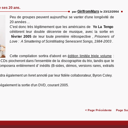
e ses 20 ans.
GirlfromMars
par
le 23/12/2004
Peu de groupes peuvent aujourd'hui se vanter d'une longévité de
20 années ...
C'est donc très légitimement que les américains de
Yo La Tengo
célèbrent leur double décennie de musique, avec la sortie en
février 2005
de leur toute première rétrospective ,
Prisoners of
Love : A Smattering of Scintilliating Senescent Songs, 1984-2003 .
Cette compilation sortira d'abord en
édition limitée triple volume
:
CDs piocheront dans l'ensemble de la discographie du trio, tandis que le
mposera entièrement d' inédits (B-sides, démos, versions rares, extraits
dra également un livret annoté par leur fidèle collaborateur, Byron Coley.
également la sortie d'un DVD, courant 2005.
< Page Précédente
Page Su