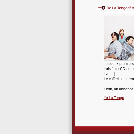
Yo La Tengo fêt
les deux premiers 
troisième CD se co
live, ...).
Le coffret compren
Enfin, on annonce 
Yo La Tengo