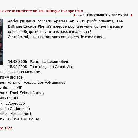
vec le hardcore de The Dillinger Escape Plan
GirlfromMars
par
le 28/12/2004
Après plusieurs concerts éparses en 2004 plutôt bruyants,
The
Dillinger Escape Plan
s'embarque pour une vraie tournée française
début 2005, qui ne devrait pas passer inaperçue !
Assurément, ils passeront sans doute près de chez vous ...
14/03/2005 Paris - La Locomotive
15/03/2005 Tourcoing - Le Grand Mix
rs - Le Confort Moderne
s - Astrolabe
nt-Ferrand - Festival Les Volcaniques
aire - Le VIP
aux - Rock School Barbey
es - L'UBU
x - L'Abordage
 - La Cartonnerie
use - Noumatrouff
 - La Cave à Musiques
ape Plan