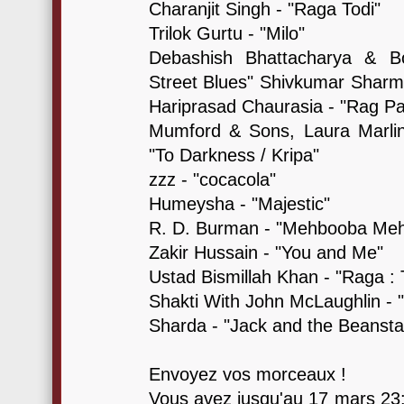
Charanjit Singh - "Raga Todi"
Trilok Gurtu - "Milo"
Debashish Bhattacharya & B
Street Blues" Shivkumar Sharm
Hariprasad Chaurasia - "Rag Pa
Mumford & Sons, Laura Marlin
"To Darkness / Kripa"
zzz - "cocacola"
Humeysha - "Majestic"
R. D. Burman - "Mehbooba Me
Zakir Hussain - "You and Me"
Ustad Bismillah Khan - "Raga : 
Shakti With John McLaughlin - 
Sharda - "Jack and the Beansta
Envoyez vos morceaux !
Vous avez jusqu'au 17 mars 23: