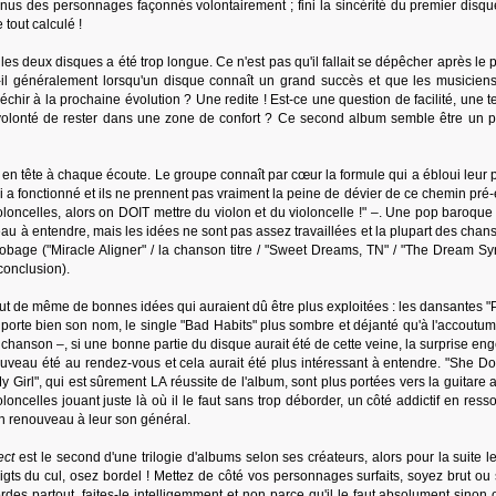
enus des personnages façonnés volontairement ; fini la sincérité du premier disque
tout calculé !
les deux disques a été trop longue. Ce n'est pas qu'il fallait se dépêcher après le 
t-il généralement lorsqu'un disque connaît un grand succès et que les musicien
échir à la prochaine évolution ? Une redite ! Est-ce une question de facilité, une t
e volonté de rester dans une zone de confort ? Ce second album semble être un 
t en tête à chaque écoute. Le groupe connaît par cœur la formule qui a ébloui leur 
i a fonctionné et ils ne prennent pas vraiment la peine de dévier de ce chemin pré-
violoncelles, alors on DOIT mettre du violon et du violoncelle !" –. Une pop baroqu
eau à entendre, mais les idées ne sont pas assez travaillées et la plupart des cha
robage ("Miracle Aligner" / la chanson titre / "Sweet Dreams, TN" / "The Dream Sy
onclusion).
 de même de bonnes idées qui auraient dû être plus exploitées : les dansantes "P
 porte bien son nom, le single "Bad Habits" plus sombre et déjanté qu'à l'accoutum
a chanson –, si une bonne partie du disque aurait été de cette veine, la surprise e
ouveau été au rendez-vous et cela aurait été plus intéressant à entendre. "She D
 Girl", qui est sûrement LA réussite de l'album, sont plus portées vers la guitare 
oloncelles jouant juste là où il le faut sans trop déborder, un côté addictif en resso
n renouveau à leur son général.
ect
est le second d'une trilogie d'albums selon ses créateurs, alors pour la suite l
doigts du cul, osez bordel ! Mettez de côté vos personnages surfaits, soyez brut ou
des partout, faites-le intelligemment et non parce qu'il le faut absolument sinon 