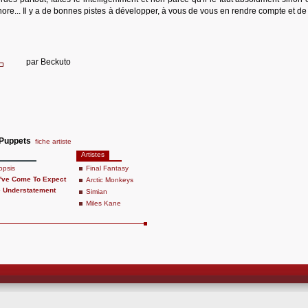
sonore... Il y a de bonnes pistes à développer, à vous de vous en rendre compte et d
par
Beckuto
 Puppets
fiche artiste
Artistes
opsis
Final Fantasy
u've Come To Expect
Arctic Monkeys
e Understatement
Simian
Miles Kane