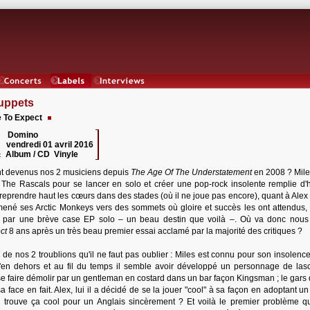
Concerts
Labels
Interviews
uppets
 To Expect
Domino
 :
vendredi 01 avril 2016
:
Album / CD Vinyle
:
t devenus nos 2 musiciens depuis
The Age Of The Understatement
en 2008 ? Mil
é The Rascals pour se lancer en solo et créer une pop-rock insolente remplie d
reprendre haut les cœurs dans des stades (où il ne joue pas encore), quant à Alex 
mené ses Arctic Monkeys vers des sommets où gloire et succès les ont attendus, 
 par une brève case EP solo – un beau destin que voilà –. Où va donc nou
ct
8 ans après un très beau premier essai acclamé par la majorité des critiques ?
on de nos 2 troublions qu'il ne faut pas oublier : Miles est connu pour son insolenc
'en dehors et au fil du temps il semble avoir développé un personnage de las
se faire démolir par un gentleman en costard dans un bar façon Kingsman ; le gars 
a face en fait. Alex, lui il a décidé de se la jouer "cool" à sa façon en adoptant u
ui trouve ça cool pour un Anglais sincèrement ? Et voilà le premier problème q