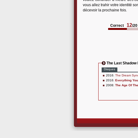
vous allez trahir votre identité 
décevoir la prochaine fois.
12
Correct
/20
The Last Shadow
Disques
2016:
The Dream Syn
2016:
Everything Yo
2008:
The Age Of Th