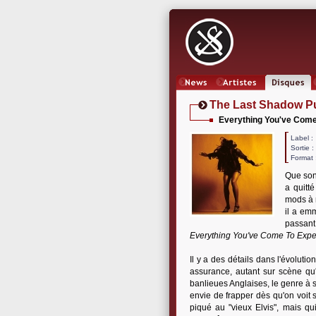
News
Artistes
Oeuvres
The Last Shadow P
Everything You've Come
Label
Sortie 
Format 
Que son
a quitt
mods à 
il a em
passant
Everything You've Come To Expe
Il y a des détails dans l'évoluti
assurance, autant sur scène qu
banlieues Anglaises, le genre à 
envie de frapper dès qu'on voit s
piqué au "vieux Elvis", mais q