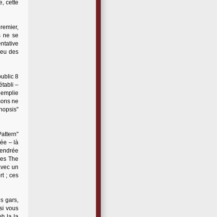
, cette
premier,
s ne se
entative
peu des
public 8
établi –
e emplie
nsons ne
nopsis"
attern"
ée – là
ngendrée
oes The
avec un
rt ; ces
es gars,
 si vous
oh la la