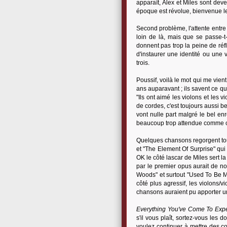
apparaît, Alex et Miles sont dev
époque est révolue, bienvenue le 
Second problème, l'attente entre 
loin de là, mais que se passe-
donnent pas trop la peine de réfl
d'instaurer une identité ou un
trois.
Poussif, voilà le mot qui me vien
ans auparavant ; ils savent ce qu
"Ils ont aimé les violons et les 
de cordes, c'est toujours aussi b
vont nulle part malgré le bel en
beaucoup trop attendue comme c
Quelques chansons regorgent tout
et "The Element Of Surprise" qui
OK le côté lascar de Miles sert l
par le premier opus aurait de n
Woods" et surtout "Used To Be My
côté plus agressif, les violons/vi
chansons auraient pu apporter u
Everything You've Come To Exp
s'il vous plaît, sortez-vous les 
voulez continuer à mettre des cor