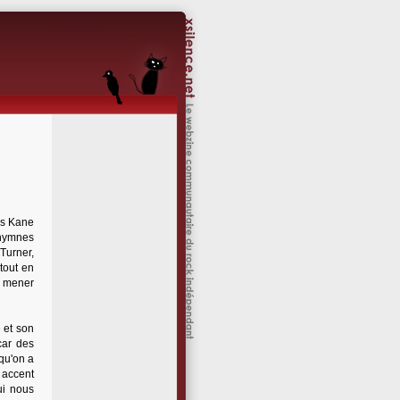
es Kane
'hymnes
Turner,
tout en
s mener
e et son
car des
qu'on a
n accent
ui nous