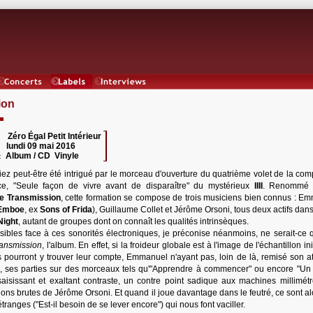
Concerts
Labels
Interviews
ion
Zéro Égal Petit Intérieur
 :
lundi 09 mai 2016
:
Album / CD Vinyle
:
ez peut-être été intrigué par le morceau d'ouverture du quatrième volet de la comp
ce, "Seule façon de vivre avant de disparaître" du mystérieux
IIII
. Renommé 
e Transmission
, cette formation se compose de trois musiciens bien connus : E
Emboe
, ex
Sons of Frida
), Guillaume Collet et Jérôme Orsoni, tous deux actifs dan
Night
, autant de groupes dont on connaît les qualités intrinsèques.
sibles face à ces sonorités électroniques, je préconise néanmoins, ne serait-ce 
ransmission
, l'album. En effet, si la froideur globale est à l'image de l'échantillon init
 pourront y trouver leur compte, Emmanuel n'ayant pas, loin de là, remisé son at
tre, ses parties sur des morceaux tels qu'"Apprendre à commencer" ou encore "Un 
saisissant et exaltant contraste, un contre point sadique aux machines millimét
ons brutes de Jérôme Orsoni. Et quand il joue davantage dans le feutré, ce sont al
anges ("Est-il besoin de se lever encore") qui nous font vaciller.