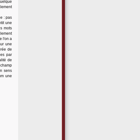
quelque
alement
e : pas
ntit une
es mots
balement
e l'on a
sur une
urée de
ées par
lité de
 champ
un sens
bum une