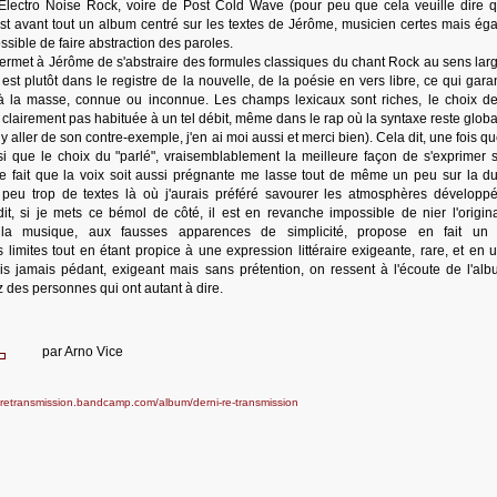
'Electro Noise Rock, voire de Post Cold Wave (pour peu que cela veuille dire 
st avant tout un album centré sur les textes de Jérôme, musicien certes mais ég
ssible de faire abstraction des paroles.
ermet à Jérôme de s'abstraire des formules classiques du chant Rock au sens larg
est plutôt dans le registre de la nouvelle, de la poésie en vers libre, ce qui gara
rt à la masse, connue ou inconnue. Les champs lexicaux sont riches, le choix d
st clairement pas habituée à un tel débit, même dans le rap où la syntaxe reste glo
 aller de son contre-exemple, j'en ai moi aussi et merci bien). Cela dit, une fois qu
si que le choix du "parlé", vraisemblablement la meilleure façon de s'exprimer 
e fait que la voix soit aussi prégnante me lasse tout de même un peu sur la d
 peu trop de textes là où j'aurais préféré savourer les atmosphères développ
, si je mets ce bémol de côté, il est en revanche impossible de nier l'origina
a musique, aux fausses apparences de simplicité, propose en fait un
limites tout en étant propice à une expression littéraire exigeante, rare, et en 
is jamais pédant, exigeant mais sans prétention, on ressent à l'écoute de l'al
z des personnes qui ont autant à dire.
par
Arno Vice
ieretransmission.bandcamp.com/album/derni-re-transmission