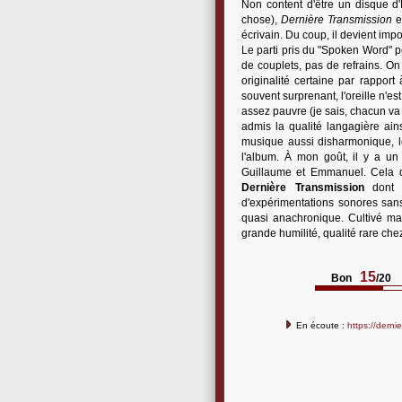
Non content d'être un disque d
chose),
Dernière Transmission
e
écrivain. Du coup, il devient impo
Le parti pris du "Spoken Word" p
de couplets, pas de refrains. On 
originalité certaine par rappo
souvent surprenant, l'oreille n'e
assez pauvre (je sais, chacun va y
admis la qualité langagière ain
musique aussi disharmonique, l
l'album. À mon goût, il y a un
Guillaume et Emmanuel. Cela dit
Dernière Transmission
dont l
d'expérimentations sonores sans 
quasi anachronique. Cultivé ma
grande humilité, qualité rare che
15
Bon
/20
En écoute :
https://dern