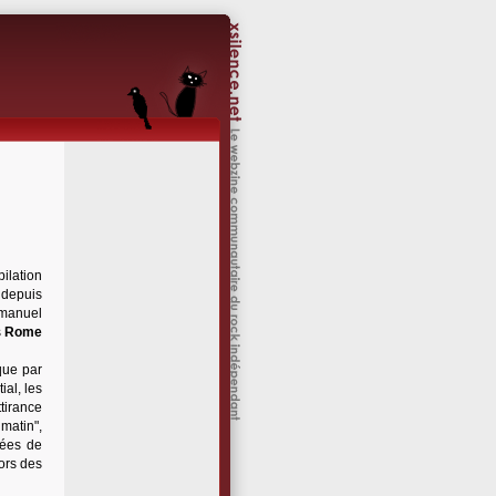
ilation
depuis
mmanuel
s
Rome
que par
ial, les
tirance
matin",
rées de
ors des