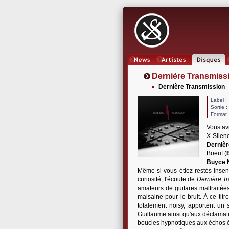
News
Artistes
Oeuvres
Dernière Transmiss
Dernière Transmission
Label
Sortie 
Format 
Vous avi
X-Silen
Dernièr
Boeuf (
Buyce 
Même si vous étiez restés insen
curiosité, l'écoute de
Dernière T
amateurs de guitares maltraitées
malsaine pour le bruit. À ce ti
totalement noisy, apportent un 
Guillaume ainsi qu'aux déclamati
boucles hypnotiques aux échos étr