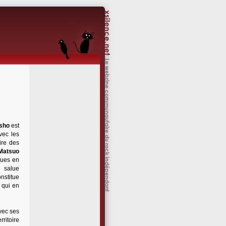
sho
est
vec les
ire des
Matsuo
sques en
e salue
nstitue
e qui en
vec ses
ritoire