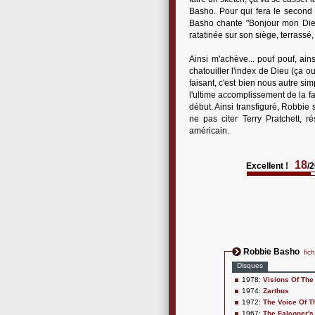
Basho. Pour qui fera le second c
Basho chante "Bonjour mon Dieu,
ratatinée sur son siège, terrass
Ainsi m'achève... pouf pouf, ain
chatouiller l'index de Dieu (ça o
faisant, c'est bien nous autre si
l'ultime accomplissement de la fac
début. Ainsi transfiguré, Robbie
ne pas citer Terry Pratchett,
américain.
18
Excellent !
/
Robbie Basho
fic
Disques
1978:
Visions Of The
1974:
Zarthus
1972:
The Voice Of T
1967:
The Falconer's