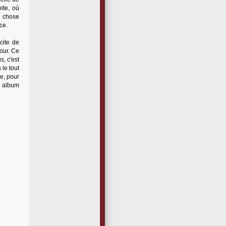
ite, où
e chose
ce.
cite de
mour. Ce
s, c'est
 le tout
e, pour
n album