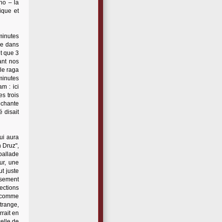
ho – la
ique et
minutes
ve dans
nt que 3
ant nos
le raga
 minutes
m : ici
s trois
 chante
é disait
ui aura
n Druz",
ballade
ur, une
t juste
eusement
ections
e comme
étrange,
rrait en
celle de