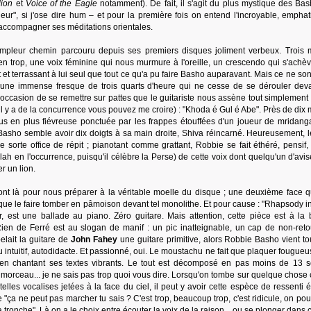
lion
et
Voice of the Eagle
notamment). De fait, il s'agit du plus mystique des Bas
eur", si j'ose dire hum – et pour la première fois on entend l'incroyable, emphat
 accompagner ses méditations orientales.
l'ampleur chemin parcouru depuis ses premiers disques joliment verbeux. Trois 
 trop, une voix féminine qui nous murmure à l'oreille, un crescendo qui s'achè
nt et terrassant à lui seul que tout ce qu'a pu faire Basho auparavant. Mais ce ne so
une immense fresque de trois quarts d'heure qui ne cesse de se dérouler dev
'occasion de se remettre sur pattes que le guitariste nous assène tout simplement 
t il y a de la concurrence vous pouvez me croire) : "Khoda é Gul é Abe". Près de dix
lus en plus fiévreuse ponctuée par les frappes étouffées d'un joueur de mridanga
Basho semble avoir dix doigts à sa main droite, Shiva réincarné. Heureusement, le
 sorte office de répit ; pianotant comme grattant, Robbie se fait éthéré, pensif,
ah en l'occurrence, puisqu'il célèbre la Perse) de cette voix dont quelqu'un d'avis
r un lion.
nt là pour nous préparer à la véritable moelle du disque ; une deuxième face q
ur que le faire tomber en pâmoison devant tel monolithe. Et pour cause : "Rhapsody i
 est une ballade au piano. Zéro guitare. Mais attention, cette pièce est à la 
Rien de Ferré est au slogan de manif : un pic inatteignable, un cap de non-reto
elait la guitare de
John Fahey
une guitare primitive, alors Robbie Basho vient tou
 jeu intuitif, autodidacte. Et passionné, oui. Le moustachu ne fait que plaquer fougu
en chantant ses textes vibrants. Le tout est décomposé en pas moins de 13 s
du morceau... je ne sais pas trop quoi vous dire. Lorsqu'on tombe sur quelque chos
lles vocalises jetées à la face du ciel, il peut y avoir cette espèce de ressenti 
lle "ça ne peut pas marcher tu sais ? C'est trop, beaucoup trop, c'est ridicule, on pou
a tronche". Là on a le choix entre écouter la voix de la raison... ou se plonger dans 