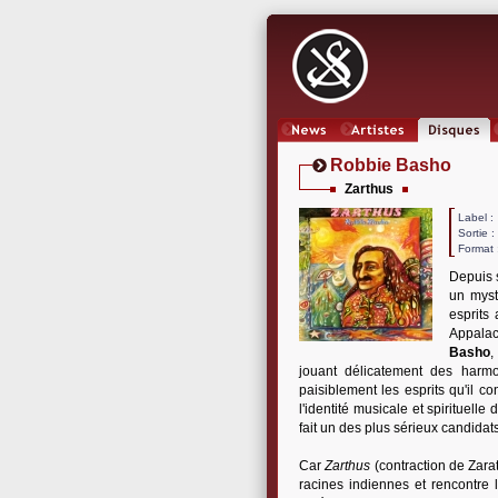
News
Artistes
Oeuvres
Robbie Basho
Zarthus
Label
Sortie 
Format 
Depuis 
un myst
esprits
Appalac
Basho
,
jouant délicatement des harm
paisiblement les esprits qu'il 
l'identité musicale et spirituel
fait un des plus sérieux candidat
Car
Zarthus
(contraction de Zara
racines indiennes et rencontre 