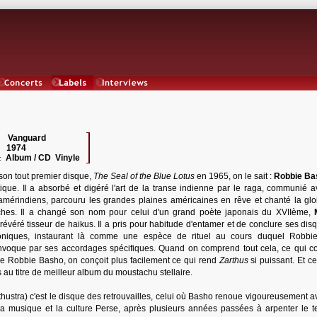
Concerts
Labels
Interviews
Vanguard
 :
1974
:
Album / CD Vinyle
:
son tout premier disque,
The Seal of the Blue Lotus
en 1965, on le sait :
Robbie Ba
ique. Il a absorbé et digéré l'art de la transe indienne par le raga, communié a
 amérindiens, parcouru les grandes plaines américaines en rêve et chanté la glo
hes. Il a changé son nom pour celui d'un grand poète japonais du XVIIème,
 révéré tisseur de haikus. Il a pris pour habitude d'entamer et de conclure ses di
oniques, instaurant là comme une espèce de rituel au cours duquel Robbi
convoque par ses accordages spécifiques. Quand on comprend tout cela, ce qui co
le de Robbie Basho, on conçoit plus facilement ce qui rend
Zarthus
si puissant. Et c
s au titre de meilleur album du moustachu stellaire.
thustra) c'est le disque des retrouvailles, celui où Basho renoue vigoureusement a
la musique et la culture Perse, après plusieurs années passées à arpenter le ter