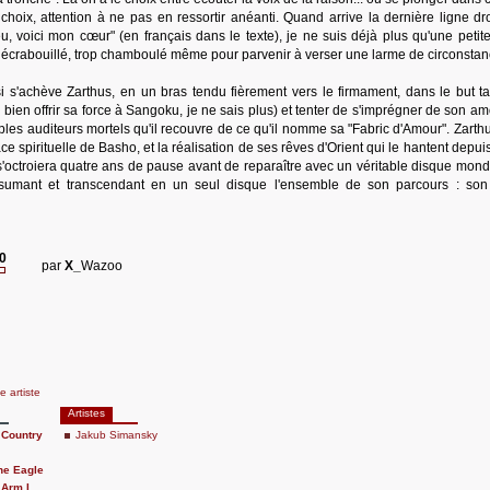
hoix, attention à ne pas en ressortir anéanti. Quand arrive la dernière ligne dro
 voici mon cœur" (en français dans le texte), je ne suis déjà plus qu'une petit
é, écrabouillé, trop chamboulé même pour parvenir à verser une larme de circonstan
si s'achève Zarthus, en un bras tendu fièrement vers le firmament, dans le but ta
u bien offrir sa force à Sangoku, je ne sais plus) et tenter de s'imprégner de son a
mples auditeurs mortels qu'il recouvre de ce qu'il nomme sa "Fabric d'Amour". Zarthu
e spirituelle de Basho, et la réalisation de ses rêves d'Orient qui le hantent depuis
 s'octroiera quatre ans de pause avant de reparaître avec un véritable disque mond
 résumant et transcendant en un seul disque l'ensemble de son parcours : so
20
par
X_
Wazoo
he artiste
Artistes
 Country
Jakub Simansky
he Eagle
 Arm I