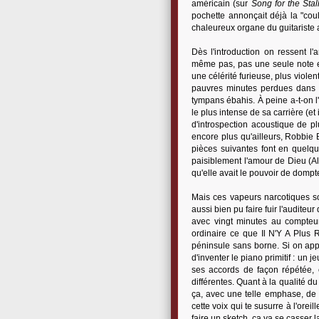
américain (sur
Song for the Stal
pochette annonçait déjà la "coul
chaleureux organe du guitariste
Dès l'introduction on ressent 
même pas, pas une seule note en
une célérité furieuse, plus viole
pauvres minutes perdues dans 
tympans ébahis. À peine a-t-on l
le plus intense de sa carrière (e
d'introspection acoustique de p
encore plus qu'ailleurs, Robbie 
pièces suivantes font en quelque
paisiblement l'amour de Dieu (All
qu'elle avait le pouvoir de dompte
Mais ces vapeurs narcotiques so
aussi bien pu faire fuir l'audite
avec vingt minutes au compteur,
ordinaire ce que Il N'Y A Plus 
péninsule sans borne. Si on app
d'inventer le piano primitif : un
ses accords de façon répétée, 
différentes. Quant à la qualité 
ça, avec une telle emphase, de te
cette voix qui te susurre à l'orei
faire un sketch, ça va se casser l