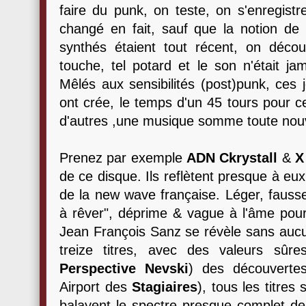
faire du punk, on teste, on s'enregistr
changé en fait, sauf que la notion de v
synthés étaient tout récent, on découvra
touche, tel potard et le son n'était j
Mêlés aux sensibilités (post)punk, ces
ont crée, le temps d'un 45 tours pour ce
d'autres ,une musique somme toute nouv
Prenez par exemple
ADN Ckrystall
&
X
de ce disque. Ils reflètent presque à eu
de la new wave française. Léger, fauss
à rêver", déprime & vague à l'âme pour
Jean François Sanz se révèle sans aucu
treize titres, avec des valeurs sûre
Perspective Nevski
) des découverte
Airport des
Stagiaires
), tous les titre
balayent le spectre presque complet de