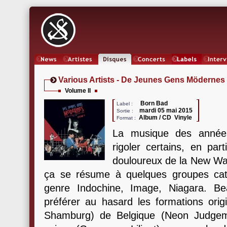
News
Artistes
Oeuvres
Concerts
Labels
Inter
Various Artists - De Jeunes Gens Mödernes
Volume II
Born Bad
Label :
mardi 05 mai 2015
Sortie :
Album / CD Vinyle
Format :
La musique des année
rigoler certains, en par
douloureux de la New Wa
ça se résume à quelques groupes catal
genre Indochine, Image, Niagara. Be
préférer au hasard les formations origi
Shamburg) de Belgique (Neon Judgem