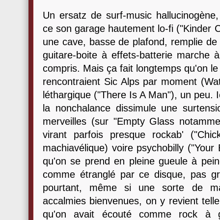
Un ersatz de surf-music hallucinogène,
ce son garage hautement lo-fi ("Kinder
une cave, basse de plafond, remplie de 
guitare-boite à effets-batterie marche 
compris. Mais ça fait longtemps qu'on l
rencontraient Sic Alps par moment (Watc
léthargique ("There Is A Man"), un peu. Ic
la nonchalance dissimule une surtensio
merveilles (sur "Empty Glass notammen
virant parfois presque rockab' ("Chi
machiavélique) voire psychobilly ("Your 
qu'on se prend en pleine gueule à pein
comme étranglé par ce disque, pas g
pourtant, même si une sorte de mal
accalmies bienvenues, on y revient tell
qu'on avait écouté comme rock à gu