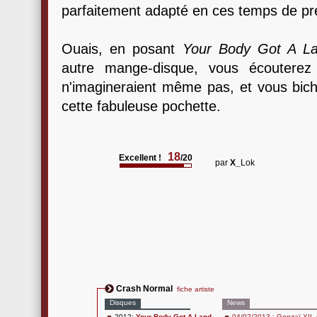
parfaitement adapté en ces temps de pr
Ouais, en posant
Your Body Got A L
autre mange-disque, vous écouterez
n'imagineraient même pas, et vous bi
cette fabuleuse pochette.
18
Excellent !
/20
par
X_
Lok
Crash Normal
fiche artiste
Disques
News
2012:
Your Body Got A Land
04/02/2013 : Gonzaï XII,