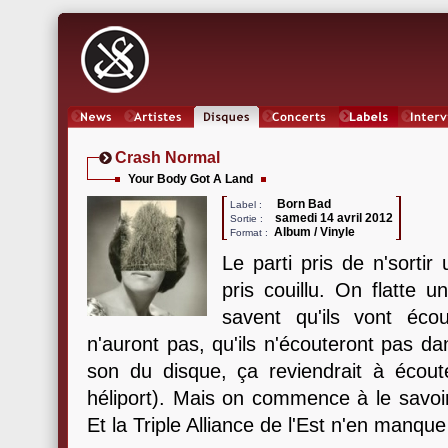
News
Artistes
Oeuvres
Concerts
Labels
Inter
Crash Normal
Your Body Got A Land
Born Bad
Label :
samedi 14 avril 2012
Sortie :
Album / Vinyle
Format :
Le parti pris de n'sortir
pris couillu. On flatte 
savent qu'ils vont éco
n'auront pas, qu'ils n'écouteront pas d
son du disque, ça reviendrait à éco
héliport). Mais on commence à le savoi
Et la Triple Alliance de l'Est n'en manqu