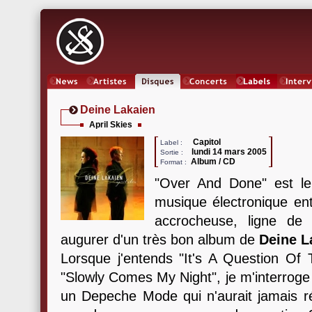
News
Artistes
Oeuvres
Concerts
Labels
Inter
Deine Lakaien
April Skies
Capitol
Label :
lundi 14 mars 2005
Sortie :
Album / CD
Format :
"Over And Done" est le 
musique électronique en
accrocheuse, ligne de 
augurer d'un très bon album de
Deine L
Lorsque j'entends "It's A Question O
"Slowly Comes My Night", je m'interroge :
un Depeche Mode qui n'aurait jamais ré