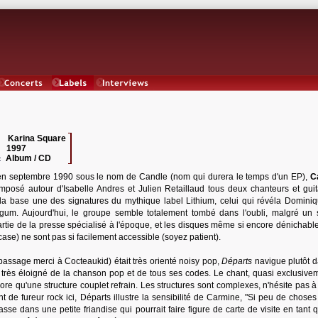
Concerts
Labels
Interviews
Karina Square
 :
1997
:
Album / CD
:
n septembre 1990 sous le nom de Candle (nom qui durera le temps d'un EP),
C
omposé autour d'Isabelle Andres et Julien Retaillaud tous deux chanteurs et guita
 la base une des signatures du mythique label Lithium, celui qui révéla Dominiq
gum. Aujourd'hui, le groupe semble totalement tombé dans l'oubli, malgré un 
rtie de la presse spécialisé à l'époque, et les disques même si encore dénichable 
case) ne sont pas si facilement accessible (soyez patient).
assage merci à Cocteaukid) était très orienté noisy pop,
Départs
navigue plutôt d
c très éloigné de la chanson pop et de tous ses codes. Le chant, quasi exclusive
re qu'une structure couplet refrain. Les structures sont complexes, n'hésite pas à 
nt de fureur rock ici, Départs illustre la sensibilité de Carmine, "Si peu de choses
sse dans une petite friandise qui pourrait faire figure de carte de visite en tant q