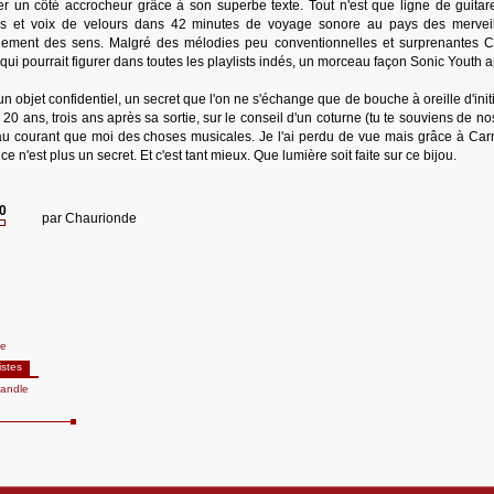
er un côté accrocheur grâce à son superbe texte. Tout n'est que ligne de guitar
ges et voix de velours dans 42 minutes de voyage sonore au pays des mervei
llement des sens. Malgré des mélodies peu conventionnelles et surprenantes 
i pourrait figurer dans toutes les playlists indés, un morceau façon Sonic Youth a
e un objet confidentiel, un secret que l'on ne s'échange que de bouche à oreille d'initi
20 ans, trois ans après sa sortie, sur le conseil d'un coturne (tu te souviens de 
au courant que moi des choses musicales. Je l'ai perdu de vue mais grâce à Car
ce n'est plus un secret. Et c'est tant mieux. Que lumière soit faite sur ce bijou.
20
par
Chaurionde
te
istes
andle