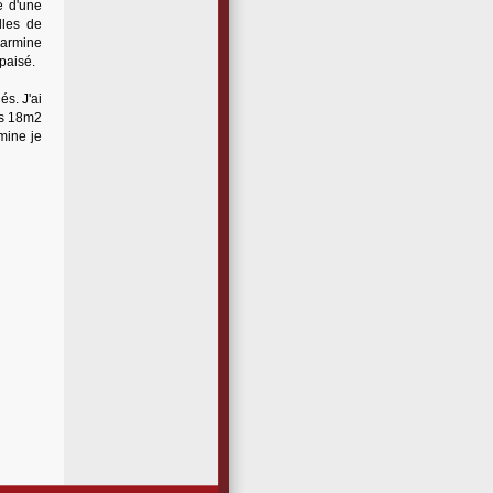
e d'une
lles de
Carmine
paisé.
és. J'ai
nos 18m2
mine je