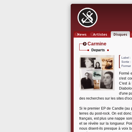
News
Artistes
Oeuvres
Carmine
Departs
Label
Sortie 
Format 
Formé e
s'est c
C'est à
Diabolo
d'une pa
des recherches sur les sites d'oc
Si le premier EP de Candle (au p
terres du post-rock. On est don
français, est plus une nappe sono
et se révèle sur la longueur. Poi
nous disent-ils presque à voix ba