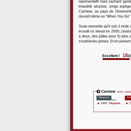
représentatif mais sachant gard
limpidité absolue, longs arpè
Carmine, au pays de l'émervei
réussit même un "When You Go" qu
Toute merveille qu'il soit, il rest
écouté ce skeud en 2000, j'avais 
à deux, des pâtes pour 5) plus 
n'oublierais jamais. Et en parlant 
18
Excellent !
/
Carmine
fiche artis
Disques
Art
1997:
Departs
C