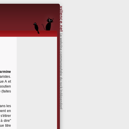
armine
ristes.
ue A et
soutien
(faites
ans les
ment en
s'étirer
 à dire"
ue titre