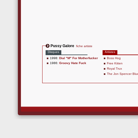
Pussy Galore
fiche artiste
Disques
Artistes
1998:
Dial "M" For Motherfucker
Boss Hog
1986:
Groovy Hate Fuck
Free Kitten
Royal Trux
The Jon Spencer Blu