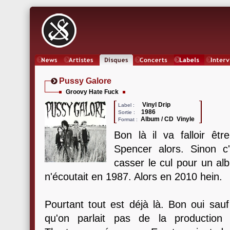
News
Artistes
Oeuvres
Concerts
Labels
Inter
Pussy Galore
Groovy Hate Fuck
Vinyl Drip
Label :
1986
Sortie :
Album / CD Vinyle
Format :
Bon là il va falloir êt
Spencer alors. Sinon c
casser le cul pour un alb
n'écoutait en 1987. Alors en 2010 hein.
Pourtant tout est déjà là. Bon oui sauf
qu'on parlait pas de la productio