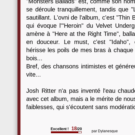
"Monsters Ballads" est, comme son nom l'
se déroule tranquillement, tandis que "
sautillant. L'ovni de l'album, c'est "Thi
qui évoque l'"Heroin" du Velvet Undergr
amène à "Here at the Right Time", ballad
en douceur. Le must, c'est "Idaho", 
hérisse les poils de mes bras à chaque 
bois...
Bref, des chansons intimistes et génére
vite...
Josh Ritter n'a pas inventé l'eau chaud
avec cet album, mais a le mérite de nous
faiblesses, qui s'écoutent sans modérati
18
Excellent !
/20
par
Dylanesque