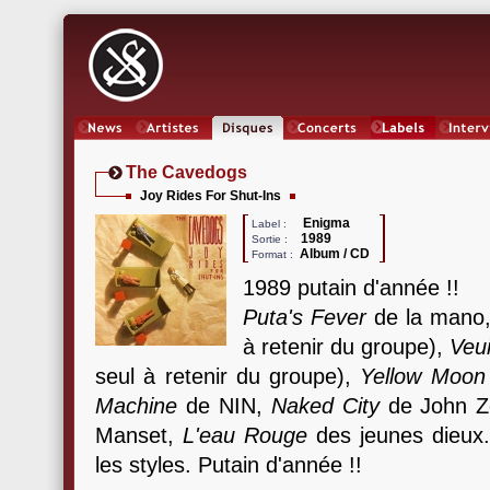
News
Artistes
Oeuvres
Concerts
Labels
Inter
The Cavedogs
Joy Rides For Shut-Ins
Enigma
Label :
1989
Sortie :
Album / CD
Format :
1989 putain d'année !!
Puta's Fever
de la mano
à retenir du groupe),
Veui
seul à retenir du groupe),
Yellow Moon
Machine
de NIN,
Naked City
de John Zo
Manset,
L'eau Rouge
des jeunes dieux.
les styles. Putain d'année !!