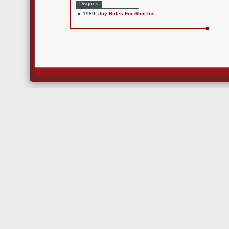
Disques
1989:
Joy Rides For Shut-Ins