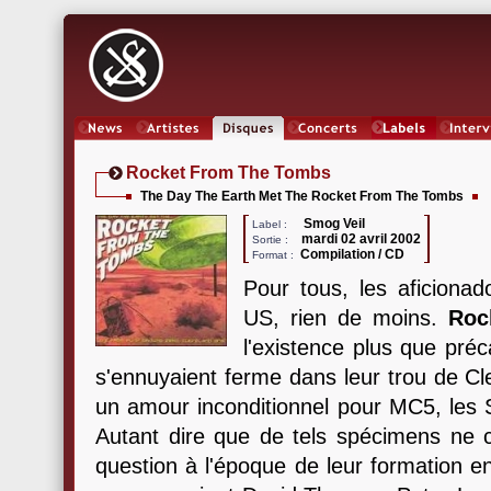
News
Artistes
Oeuvres
Concerts
Labels
Inter
Rocket From The Tombs
The Day The Earth Met The Rocket From The Tombs
Smog Veil
Label :
mardi 02 avril 2002
Sortie :
Compilation / CD
Format :
Pour tous, les aficionad
US, rien de moins.
Roc
l'existence plus que préc
s'ennuyaient ferme dans leur trou de C
un amour inconditionnel pour MC5, les 
Autant dire que de tels spécimens ne c
question à l'époque de leur formation 