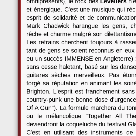
omniprésents), le rock des
Levellers
n'e
et énergique. C'est une musique qui réc
esprit de solidarité et de communication
Mark Chadwick harangue les gens, ch
rêche et charme malgré son dilettantism
Les refrains cherchent toujours à rasse
tant de gens se soient reconnus en eux (c
eu un succès IMMENSE en Angleterre) : l
sans cesse haletant, basé sur les danses
guitares sèches merveilleux. Pas éto
forgé sa réputation en animant les soir
Brighton. L'esprit est franchement sans 
country-punk une bonne dose d'urgence (
Of A Gun"). La formule marchera du tonne
ou le mélancolique "Together All The
deviendront la coqueluche du festival Gl
C'est en utilisant des instruments de