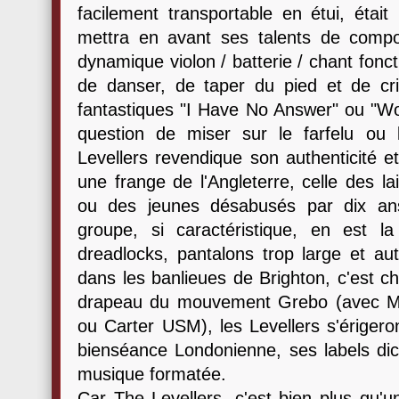
facilement transportable en étui, était
mettra en avant ses talents de compo
dynamique violon / batterie / chant fonc
de danser, de taper du pied et de cri
fantastiques "I Have No Answer" ou "Wor
question de miser sur le farfelu ou l
Levellers revendique son authenticité et
une frange de l'Angleterre, celle des 
ou des jeunes désabusés par dix an
groupe, si caractéristique, en est l
dreadlocks, pantalons trop large et aut
dans les banlieues de Brighton, c'est chi
drapeau du mouvement Grebo (avec Me
ou Carter USM), les Levellers s'érigero
bienséance Londonienne, ses labels dict
musique formatée.
Car The Levellers, c'est bien plus qu'u