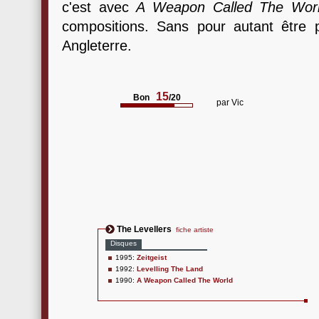
c'est avec
A Weapon Called The Wor
compositions. Sans pour autant être 
Angleterre.
15
Bon
/20
par
Vic
The Levellers
fiche artiste
Disques
1995:
Zeitgeist
1992:
Levelling The Land
1990:
A Weapon Called The World