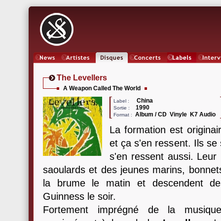
News
Artistes
Oeuvres
Concerts
Labels
Inter
The Levellers
A Weapon Called The World
China
Label :
1990
Sortie :
Album / CD Vinyle K7 Audio
Format :
La formation est originair
et ça s'en ressent. Ils s
s'en ressent aussi. Leur
saoulards et des jeunes marins, bonnets
la brume le matin et descendent de
Guinness le soir.
Fortement imprégné de la musique 