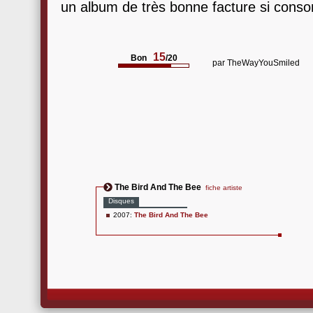
un album de très bonne facture si con
15
Bon
/20
par
TheWayYouSmiled
The Bird And The Bee
fiche artiste
Disques
2007:
The Bird And The Bee