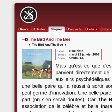
News
Artistes
Oeuvres
Concerts
Labels
Inter
The Bird And The Bee
The Bird And The Bee
Blue Note
Label :
mardi 23 janvier 2007
Sortie :
Album / CD
Format :
Mais qu'est ce que c'e
parvient directement de 
aux airs psychédéliques 
une belle paire qui a réussi à sortir s
petit germe d'innovation. Une belle paire
part (on s'en serait doutés). Car
The B
association de la célèbre et belle Inar