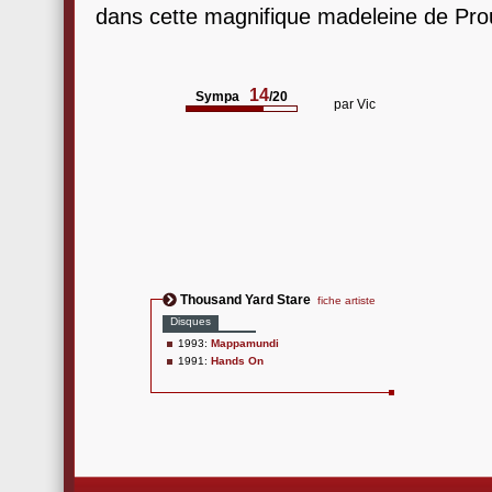
dans cette magnifique madeleine de Pro
14
Sympa
/20
par
Vic
Thousand Yard Stare
fiche artiste
Disques
1993:
Mappamundi
1991:
Hands On