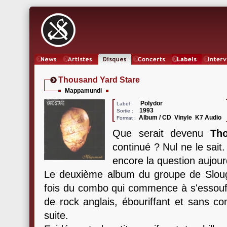
News
Artistes
Oeuvres
Concerts
Labels
Inter
Thousand Yard Stare
Mappamundi
Polydor
Label :
1993
Sortie :
Album / CD Vinyle K7 Audio
Format :
Que serait devenu
Th
continué ? Nul ne le sait
encore la question aujour
Le deuxième album du groupe de Slough
fois du combo qui commence à s'essouffl
de rock anglais, ébouriffant et sans com
suite.